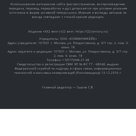
Использование материалов сайта (распространение, воспроизведение,
передача, перевод, переработка и др.) допускается при условии указания
источника в форме активной гиперссылки. Мнения и взгляды авторов не
всегда совпадают с точкой зрения редакции.
Издание «XX2 век» («22 век», https://22century.ru)
Учредитель: OOO «КОММУНИКЕЙК»
Адрес учредителя: 107031 г. Москва, ул. Рождественка, д. 5/7 стр. 2, пом. V,
комн. 18
Адрес издателя и редакции: 107031 г. Москва, ул. Рождественка, д. 5/7 стр.
2, пом. V, комн. 18
Телефон: +7(977)948-21-08
Свидетельство о регистрации СМИ ЭЛ № ФС 77 - 68048, выдано
Федеральной службой по надзору в сфере связи, информационных
технологий и массовых коммуникаций (Роскомнадзор) 13.12.2016 г.
Главный редактор — Сыров С.В.