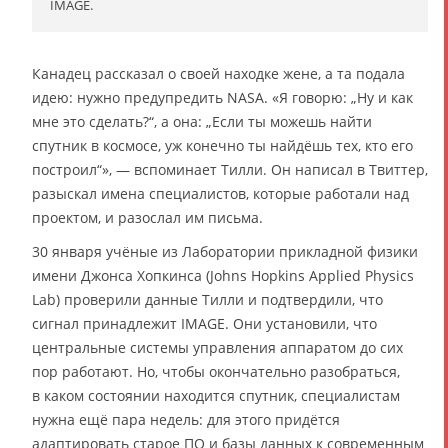
IMAGE.
Канадец рассказал о своей находке жене, а та подала
идею: нужно предупредить NASA. «Я говорю: „Ну и как
мне это сделать?“, а она: „Если ты можешь найти
спутник в космосе, уж конечно ты найдёшь тех, кто его
построил“», — вспоминает Тилли. Он написал в Твиттер,
разыскал имена специалистов, которые работали над
проектом, и разослал им письма.
30 января учёные из Лаборатории прикладной физики
имени Джонса Хопкинса (Johns Hopkins Applied Physics
Lab) проверили данные Тилли и подтвердили, что
сигнал принадлежит IMAGE. Они установили, что
центральные системы управления аппаратом до сих
пор работают. Но, чтобы окончательно разобраться,
в каком состоянии находится спутник, специалистам
нужна ещё пара недель: для этого придётся
адаптировать старое ПО и базы данных к современным