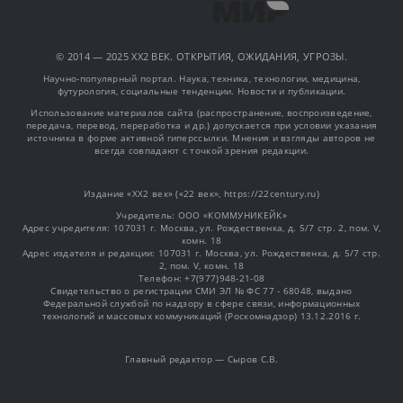
© 2014 — 2025 XX2 ВЕК. ОТКРЫТИЯ, ОЖИДАНИЯ, УГРОЗЫ.
Научно-популярный портал. Наука, техника, технологии, медицина,
футурология, социальные тенденции. Новости и публикации.
Использование материалов сайта (распространение, воспроизведение,
передача, перевод, переработка и др.) допускается при условии указания
источника в форме активной гиперссылки. Мнения и взгляды авторов не
всегда совпадают с точкой зрения редакции.
Издание «XX2 век» («22 век», https://22century.ru)
Учредитель: OOO «КОММУНИКЕЙК»
Адрес учредителя: 107031 г. Москва, ул. Рождественка, д. 5/7 стр. 2, пом. V,
комн. 18
Адрес издателя и редакции: 107031 г. Москва, ул. Рождественка, д. 5/7 стр.
2, пом. V, комн. 18
Телефон: +7(977)948-21-08
Свидетельство о регистрации СМИ ЭЛ № ФС 77 - 68048, выдано
Федеральной службой по надзору в сфере связи, информационных
технологий и массовых коммуникаций (Роскомнадзор) 13.12.2016 г.
Главный редактор — Сыров С.В.