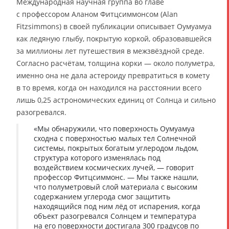
Международная научная группа во главе
с профессором Аланом Фитцсиммонсом (Alan
Fitzsimmons) в своей публикации описывает Оумуамуа
как ледяную глыбу, покрытую коркой, образовавшейся
за миллионы лет путешествия в межзвёздной среде.
Согласно расчётам, толщина корки — около полуметра,
именно она не дала астероиду превратиться в комету
в то время, когда он находился на расстоянии всего
лишь 0,25 астрономических единиц от Солнца и сильно
разогревался.
«Мы обнаружили, что поверхность Оумуамуа
сходна с поверхностью малых тел Солнечной
системы, покрытых богатым углеродом льдом,
структура которого изменялась под
воздействием космических лучей, — говорит
профессор Фитцсиммонс. — Мы также нашли,
что полуметровый слой материала с высоким
содержанием углерода смог защитить
находящийся под ним лёд от испарения, когда
объект разогревался Солнцем и температура
на его поверхности достигала 300 градусов по