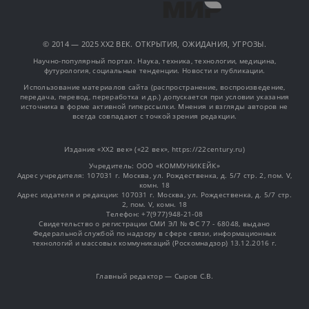
© 2014 — 2025 XX2 ВЕК. ОТКРЫТИЯ, ОЖИДАНИЯ, УГРОЗЫ.
Научно-популярный портал. Наука, техника, технологии, медицина,
футурология, социальные тенденции. Новости и публикации.
Использование материалов сайта (распространение, воспроизведение,
передача, перевод, переработка и др.) допускается при условии указания
источника в форме активной гиперссылки. Мнения и взгляды авторов не
всегда совпадают с точкой зрения редакции.
Издание «XX2 век» («22 век», https://22century.ru)
Учредитель: OOO «КОММУНИКЕЙК»
Адрес учредителя: 107031 г. Москва, ул. Рождественка, д. 5/7 стр. 2, пом. V,
комн. 18
Адрес издателя и редакции: 107031 г. Москва, ул. Рождественка, д. 5/7 стр.
2, пом. V, комн. 18
Телефон: +7(977)948-21-08
Свидетельство о регистрации СМИ ЭЛ № ФС 77 - 68048, выдано
Федеральной службой по надзору в сфере связи, информационных
технологий и массовых коммуникаций (Роскомнадзор) 13.12.2016 г.
Главный редактор — Сыров С.В.