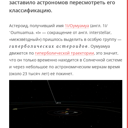
заставило астрономов пересмотреть его
классификацию.
Астероид, получивший имя
1I/Оумуамуа
(англ. 1I/
ʻOumuamua. «I» — сокращение от англ. interstellar,
«межзвёздный») пришлось выделить в особую группу —
. Оумуамуа
гиперболических астероидов
движется по
гиперболической траектории
, это значит,
что он только временно находится в Солнечной системе
и через небольшое по астрономическим меркам время
(около 23 тысяч лет) её покинет.