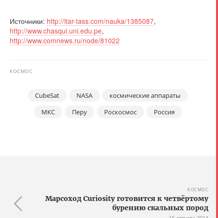
Источники:
http://itar-tass.com/nauka/1385087
,
http://www.chasqui.uni.edu.pe
,
http://www.comnews.ru/node/81022
КОСМОС
CubeSat
NASA
космические аппараты
МКС
Перу
Роскосмос
Россия
КОСМОС
Марсоход Curiosity готовится к четвёртому
бурению скальных пород
16 августа 2014