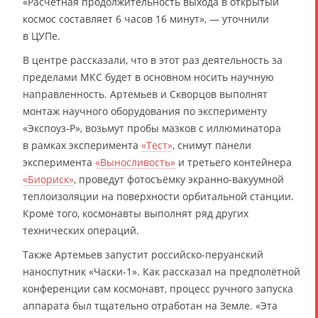
«Расчётная продолжительность выхода в открытый
космос составляет 6 часов 16 минут», — уточнили
в ЦУПе.
В центре рассказали, что в этот раз деятельность за
пределами МКС будет в основном носить научную
направленность. Артемьев и Скворцов выполнят
монтаж научного оборудования по эксперименту
«Экспоуз-Р», возьмут пробы мазков с иллюминатора
в рамках эксперимента
«Тест»
, снимут панели
эксперимента
«Выносливость»
и третьего контейнера
«Биориск»
, проведут фотосъёмку экранно-вакуумной
теплоизоляции на поверхности орбитальной станции.
Кроме того, космонавты выполнят ряд других
технических операций.
Также Артемьев запустит российско-перуанский
наноспутник «Часки-1». Как рассказал на предполётной
конференции сам космонавт, процесс ручного запуска
аппарата был тщательно отработан на Земле. «Эта