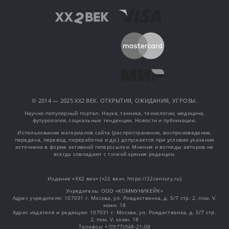
© 2014 — 2025 XX2 ВЕК. ОТКРЫТИЯ, ОЖИДАНИЯ, УГРОЗЫ.
Научно-популярный портал. Наука, техника, технологии, медицина,
футурология, социальные тенденции. Новости и публикации.
Использование материалов сайта (распространение, воспроизведение,
передача, перевод, переработка и др.) допускается при условии указания
источника в форме активной гиперссылки. Мнения и взгляды авторов не
всегда совпадают с точкой зрения редакции.
Издание «XX2 век» («22 век», https://22century.ru)
Учредитель: OOO «КОММУНИКЕЙК»
Адрес учредителя: 107031 г. Москва, ул. Рождественка, д. 5/7 стр. 2, пом. V,
комн. 18
Адрес издателя и редакции: 107031 г. Москва, ул. Рождественка, д. 5/7 стр.
2, пом. V, комн. 18
Телефон: +7(977)948-21-08