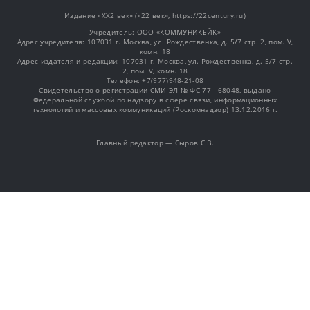
Издание «XX2 век» («22 век», https://22century.ru)
Учредитель: OOO «КОММУНИКЕЙК»
Адрес учредителя: 107031 г. Москва, ул. Рождественка, д. 5/7 стр. 2, пом. V,
комн. 18
Адрес издателя и редакции: 107031 г. Москва, ул. Рождественка, д. 5/7 стр.
2, пом. V, комн. 18
Телефон: +7(977)948-21-08
Свидетельство о регистрации СМИ ЭЛ № ФС 77 - 68048, выдано
Федеральной службой по надзору в сфере связи, информационных
технологий и массовых коммуникаций (Роскомнадзор) 13.12.2016 г.
Главный редактор — Сыров С.В.