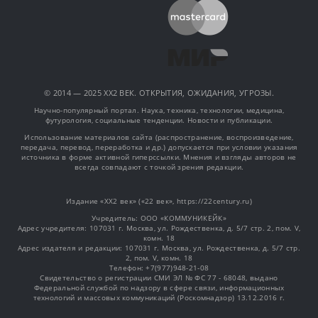
© 2014 — 2025 XX2 ВЕК. ОТКРЫТИЯ, ОЖИДАНИЯ, УГРОЗЫ.
Научно-популярный портал. Наука, техника, технологии, медицина,
футурология, социальные тенденции. Новости и публикации.
Использование материалов сайта (распространение, воспроизведение,
передача, перевод, переработка и др.) допускается при условии указания
источника в форме активной гиперссылки. Мнения и взгляды авторов не
всегда совпадают с точкой зрения редакции.
Издание «XX2 век» («22 век», https://22century.ru)
Учредитель: OOO «КОММУНИКЕЙК»
Адрес учредителя: 107031 г. Москва, ул. Рождественка, д. 5/7 стр. 2, пом. V,
комн. 18
Адрес издателя и редакции: 107031 г. Москва, ул. Рождественка, д. 5/7 стр.
2, пом. V, комн. 18
Телефон: +7(977)948-21-08
Свидетельство о регистрации СМИ ЭЛ № ФС 77 - 68048, выдано
Федеральной службой по надзору в сфере связи, информационных
технологий и массовых коммуникаций (Роскомнадзор) 13.12.2016 г.