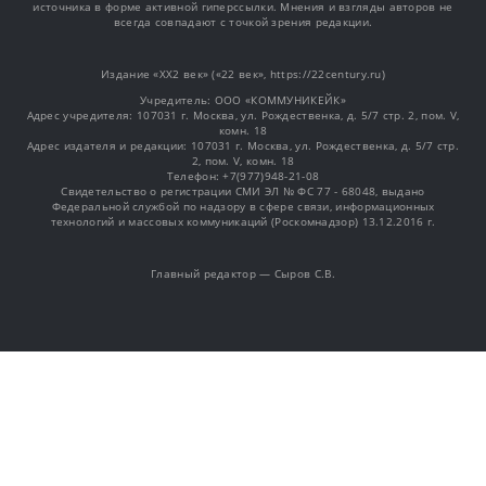
источника в форме активной гиперссылки. Мнения и взгляды авторов не
всегда совпадают с точкой зрения редакции.
Издание «XX2 век» («22 век», https://22century.ru)
Учредитель: OOO «КОММУНИКЕЙК»
Адрес учредителя: 107031 г. Москва, ул. Рождественка, д. 5/7 стр. 2, пом. V,
комн. 18
Адрес издателя и редакции: 107031 г. Москва, ул. Рождественка, д. 5/7 стр.
2, пом. V, комн. 18
Телефон: +7(977)948-21-08
Свидетельство о регистрации СМИ ЭЛ № ФС 77 - 68048, выдано
Федеральной службой по надзору в сфере связи, информационных
технологий и массовых коммуникаций (Роскомнадзор) 13.12.2016 г.
Главный редактор — Сыров С.В.