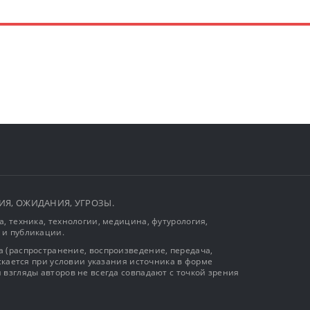
ЫТИЯ, ОЖИДАНИЯ, УГРОЗЫ.
, техника, технологии, медицина, футурология,
 и публикации.
 (распространение, воспроизведение, передача,
ускается при условии указания источника в форме
 взгляды авторов не всегда совпадают с точкой зрения