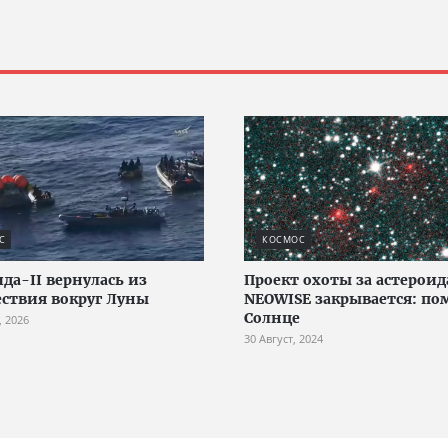
С
КОСМОС
да-II вернулась из
Проект охоты за астерои
ствия вокруг Луны
NEOWISE закрывается: п
Солнце
, 2026
30 Август, 2024