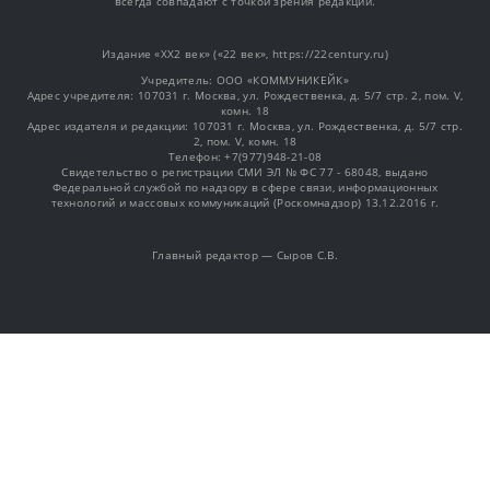
всегда совпадают с точкой зрения редакции.
Издание «XX2 век» («22 век», https://22century.ru)
Учредитель: OOO «КОММУНИКЕЙК»
Адрес учредителя: 107031 г. Москва, ул. Рождественка, д. 5/7 стр. 2, пом. V,
комн. 18
Адрес издателя и редакции: 107031 г. Москва, ул. Рождественка, д. 5/7 стр.
2, пом. V, комн. 18
Телефон: +7(977)948-21-08
Свидетельство о регистрации СМИ ЭЛ № ФС 77 - 68048, выдано
Федеральной службой по надзору в сфере связи, информационных
технологий и массовых коммуникаций (Роскомнадзор) 13.12.2016 г.
Главный редактор — Сыров С.В.