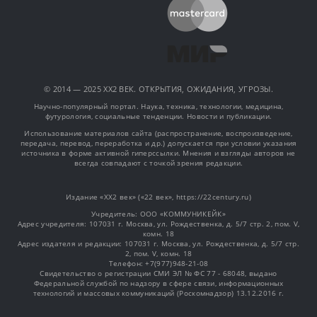
© 2014 — 2025 XX2 ВЕК. ОТКРЫТИЯ, ОЖИДАНИЯ, УГРОЗЫ.
Научно-популярный портал. Наука, техника, технологии, медицина,
футурология, социальные тенденции. Новости и публикации.
Использование материалов сайта (распространение, воспроизведение,
передача, перевод, переработка и др.) допускается при условии указания
источника в форме активной гиперссылки. Мнения и взгляды авторов не
всегда совпадают с точкой зрения редакции.
Издание «XX2 век» («22 век», https://22century.ru)
Учредитель: OOO «КОММУНИКЕЙК»
Адрес учредителя: 107031 г. Москва, ул. Рождественка, д. 5/7 стр. 2, пом. V,
комн. 18
Адрес издателя и редакции: 107031 г. Москва, ул. Рождественка, д. 5/7 стр.
2, пом. V, комн. 18
Телефон: +7(977)948-21-08
Свидетельство о регистрации СМИ ЭЛ № ФС 77 - 68048, выдано
Федеральной службой по надзору в сфере связи, информационных
технологий и массовых коммуникаций (Роскомнадзор) 13.12.2016 г.