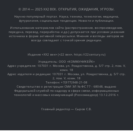
© 2014 — 2025 XX2 ВЕК. ОТКРЫТИЯ, ОЖИДАНИЯ, УГРОЗЫ.
Научно-популярный портал. Наука, техника, технологии, медицина,
футурология, социальные тенденции. Новости и публикации.
Использование материалов сайта (распространение, воспроизведение,
передача, перевод, переработка и др.) допускается при условии указания
источника в форме активной гиперссылки. Мнения и взгляды авторов не
всегда совпадают с точкой зрения редакции.
Издание «XX2 век» («22 век», https://22century.ru)
Учредитель: OOO «КОММУНИКЕЙК»
Адрес учредителя: 107031 г. Москва, ул. Рождественка, д. 5/7 стр. 2, пом. V,
комн. 18
Адрес издателя и редакции: 107031 г. Москва, ул. Рождественка, д. 5/7 стр.
2, пом. V, комн. 18
Телефон: +7(977)948-21-08
Свидетельство о регистрации СМИ ЭЛ № ФС 77 - 68048, выдано
Федеральной службой по надзору в сфере связи, информационных
технологий и массовых коммуникаций (Роскомнадзор) 13.12.2016 г.
Главный редактор — Сыров С.В.