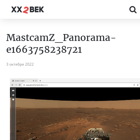
MastcamZ_Panorama-
e1663758238721
3 октября 2022