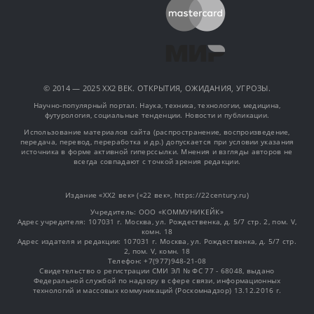
© 2014 — 2025 XX2 ВЕК. ОТКРЫТИЯ, ОЖИДАНИЯ, УГРОЗЫ.
Научно-популярный портал. Наука, техника, технологии, медицина,
футурология, социальные тенденции. Новости и публикации.
Использование материалов сайта (распространение, воспроизведение,
передача, перевод, переработка и др.) допускается при условии указания
источника в форме активной гиперссылки. Мнения и взгляды авторов не
всегда совпадают с точкой зрения редакции.
Издание «XX2 век» («22 век», https://22century.ru)
Учредитель: OOO «КОММУНИКЕЙК»
Адрес учредителя: 107031 г. Москва, ул. Рождественка, д. 5/7 стр. 2, пом. V,
комн. 18
Адрес издателя и редакции: 107031 г. Москва, ул. Рождественка, д. 5/7 стр.
2, пом. V, комн. 18
Телефон: +7(977)948-21-08
Свидетельство о регистрации СМИ ЭЛ № ФС 77 - 68048, выдано
Федеральной службой по надзору в сфере связи, информационных
технологий и массовых коммуникаций (Роскомнадзор) 13.12.2016 г.