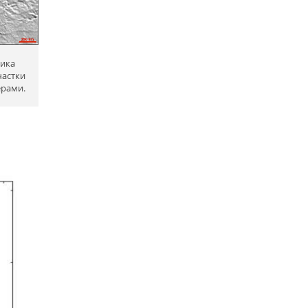
ника
частки
ёрами.