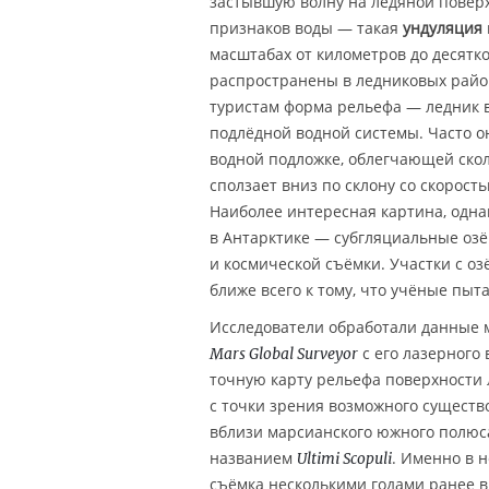
застывшую волну на ледяной поверх
признаков воды — такая
ундуляция
масштабах от километров до десятко
распространены в ледниковых райо
туристам форма рельефа — ледник 
подлёдной водной системы. Часто о
водной подложке, облегчающей скол
сползает вниз по склону со скорость
Наиболее интересная картина, одна
в Антарктике — субгляциальные озё
и космической съёмки. Участки с о
ближе всего к тому, что учёные пыт
Исследователи обработали данные 
с его лазерного
Mars Global Surveyor
точную карту рельефа поверхности 
с точки зрения возможного существ
вблизи марсианского южного полюса
названием
. Именно в 
Ultimi Scopuli
съёмка несколькими годами ранее 