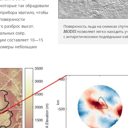
 которые так обрадовали
 прибора хватило, чтобы
поверхности
о разброс высот,
Поверхность льда на снимках спут
MODIS
позволяет легко находить у
альных озёр.
с антарктическими подлёдными оз
ии составляет 10—15
размеры небольших