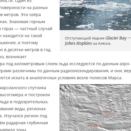
ности. Один из
поверхности на разных
в метров. Эти озёра
нах. Знакомая горным
в горах — частный случай
н находится на такой
Отступающий ледник
Glacier Bay 
ьжение, и поэтому
Johns Hopkins
на Аляске.
ю в десятки метров в год.
ко, возникает
ра под километровым слоем льда исследуются по данным аэро-
зёрами различимы по данным радиоэхозондирования, и они, вер
аются искать в аналогичных условиях возле полюсов Марса.
марсианского спутника
 высотомера и построили
льда в подозрительных,
ования воды, регионах
. Изучался регион под
нём радарная глубинная
выявила зоны