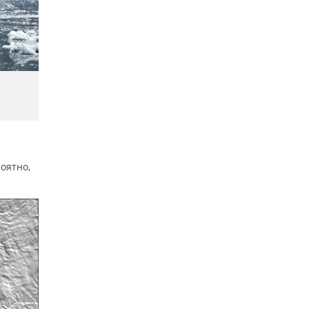
—
оятно,