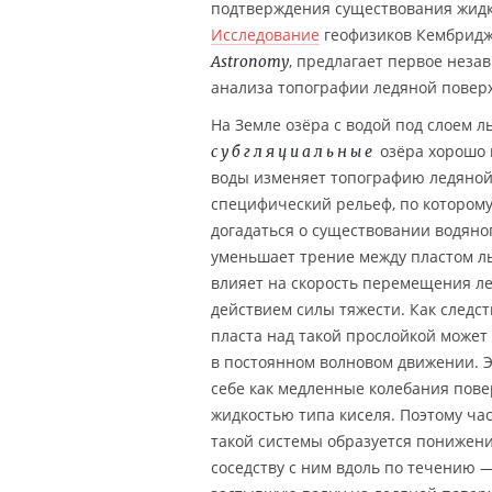
подтверждения существования жидк
Исследование
геофизиков Кембриджс
, предлагает первое неза
Astronomy
анализа топографии ледяной повер
На Земле озёра с водой под слоем ль
озёра хорошо 
субгляциальные
воды изменяет топографию ледяной
специфический рельеф, по которому
догадаться о существовании водяног
уменьшает трение между пластом ль
влияет на скорость перемещения л
действием силы тяжести. Как следст
пласта над такой прослойкой может
в постоянном волновом движении. 
себе как медленные колебания повер
жидкостью типа киселя. Поэтому час
такой системы образуется понижение
соседству с ним вдоль по течению