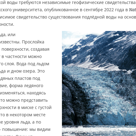
ой воды требуются независимые геофизические свидетельства
кого университета, опубликованное в сентябре 2022 года в
Nat
висимое свидетельство существования подлёдной воды на осно
хности.
да, или
известны. Прослойка
 поверхности, создавая
 в частности можно
о слоя. Вода под льдом
да и дном озера. Это
едяных пластов под
вие, форма ледяного
 изменяться, находясь
Это можно представить
хности в миске с густой
то в некотором месте
 уровня льда, а по
 — повышение: мы видим