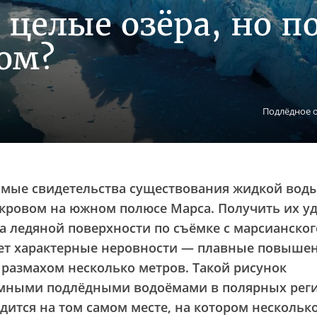
 целые озёра, но п
ом?
Подлёдное о
мые свидетельства существования жидкой воды
ровом на южном полюсе Марса. Получить их у
 ледяной поверхности по съёмке с марсианског
еет характерные неровности — плавные повыше
 размахом несколько метров. Такой рисунок
земными подлёдными водоёмами в полярных реги
дится на том самом месте, на котором несколько