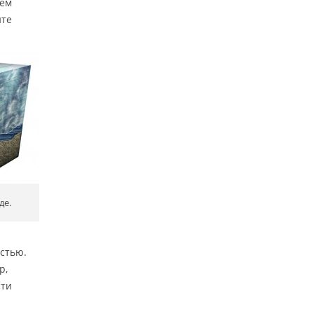
шем
йте
де.
остью.
р,
сти