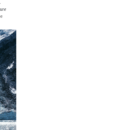
.
ure
ве