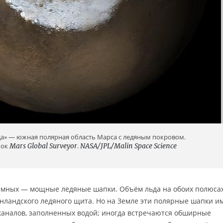
а» — южная полярная область Марса с ледяным покровом.
мок
Mars Global Surveyor
.
NASA/JPL/Malin Space Science
 земных — мощные ледяные шапки. Объём льда на обоих полюса
нландского ледяного щита. Но на Земле эти полярные шапки и
каналов, заполненных водой; иногда встречаются обширные