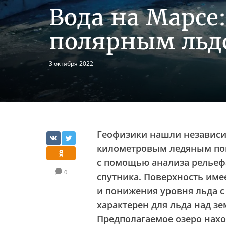
Вода на Марсе:
полярным льд
3 октября 2022
Геофизики нашли независи
километровым ледяным пок
с помощью анализа рельефа
0
спутника. Поверхность им
и понижения уровня льда с
характерен для льда над 
Предполагаемое озеро нахо