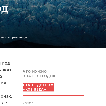
од
зеро в Гренландии.
 под
далось
ЧТО НУЖНО
о
ЗНАТЬ СЕГОДНЯ
ния
СТАНЬ ДРУГОМ
«XX2 ВЕКА»
онах.
 лет
КОСМОС