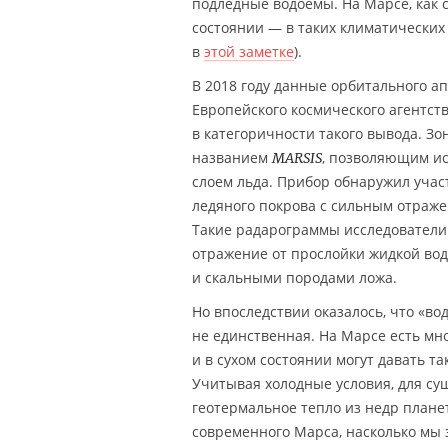
подлёдные водоёмы. На Марсе, как 
состоянии — в таких климатических
в
этой заметке
).
В 2018 году данные орбитального а
Европейского космического агентст
в категоричности такого вывода. З
названием
, позволяющим ис
MARSIS
слоем льда. Прибор обнаружил учас
ледяного покрова с сильным отраже
Такие радарограммы исследователи
отражение от прослойки жидкой вод
и скальными породами ложа.
Но впоследствии оказалось, что «в
не единственная. На Марсе есть мн
и в сухом состоянии могут давать т
Учитывая холодные условия, для су
геотермальное тепло из недр плане
современного Марса, насколько мы 