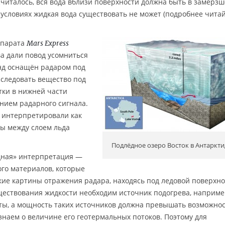
считалось, вся вода вблизи поверхности должна быть в замёрз
 условиях жидкая вода существовать не может (подробнее чита
ппарата
Mars Express
ва дали повод усомниться
онд оснащён радаром под
следовать вещество под
тки в нижней части
нием радарного сигнала.
 интерпретировали как
ы между слоем льда
Подлёдное озеро Восток в Антаркти
одная» интерпретация —
ого материалов, которые
акие картины отражения радара, находясь под ледовой поверхн
ществования жидкости необходим источник подогрева, наприме
ты, а мощность таких источников должна превышать возможно
знаем о величине его геотермальных потоков. Поэтому для