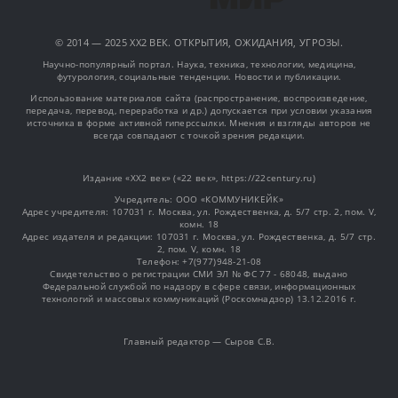
© 2014 — 2025 XX2 ВЕК. ОТКРЫТИЯ, ОЖИДАНИЯ, УГРОЗЫ.
Научно-популярный портал. Наука, техника, технологии, медицина,
футурология, социальные тенденции. Новости и публикации.
Использование материалов сайта (распространение, воспроизведение,
передача, перевод, переработка и др.) допускается при условии указания
источника в форме активной гиперссылки. Мнения и взгляды авторов не
всегда совпадают с точкой зрения редакции.
Издание «XX2 век» («22 век», https://22century.ru)
Учредитель: OOO «КОММУНИКЕЙК»
Адрес учредителя: 107031 г. Москва, ул. Рождественка, д. 5/7 стр. 2, пом. V,
комн. 18
Адрес издателя и редакции: 107031 г. Москва, ул. Рождественка, д. 5/7 стр.
2, пом. V, комн. 18
Телефон: +7(977)948-21-08
Свидетельство о регистрации СМИ ЭЛ № ФС 77 - 68048, выдано
Федеральной службой по надзору в сфере связи, информационных
технологий и массовых коммуникаций (Роскомнадзор) 13.12.2016 г.
Главный редактор — Сыров С.В.