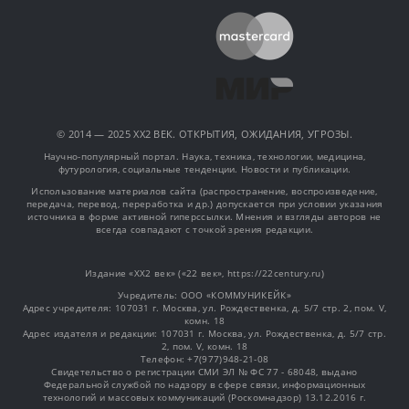
© 2014 — 2025 XX2 ВЕК. ОТКРЫТИЯ, ОЖИДАНИЯ, УГРОЗЫ.
Научно-популярный портал. Наука, техника, технологии, медицина,
футурология, социальные тенденции. Новости и публикации.
Использование материалов сайта (распространение, воспроизведение,
передача, перевод, переработка и др.) допускается при условии указания
источника в форме активной гиперссылки. Мнения и взгляды авторов не
всегда совпадают с точкой зрения редакции.
Издание «XX2 век» («22 век», https://22century.ru)
Учредитель: OOO «КОММУНИКЕЙК»
Адрес учредителя: 107031 г. Москва, ул. Рождественка, д. 5/7 стр. 2, пом. V,
комн. 18
Адрес издателя и редакции: 107031 г. Москва, ул. Рождественка, д. 5/7 стр.
2, пом. V, комн. 18
Телефон: +7(977)948-21-08
Свидетельство о регистрации СМИ ЭЛ № ФС 77 - 68048, выдано
Федеральной службой по надзору в сфере связи, информационных
технологий и массовых коммуникаций (Роскомнадзор) 13.12.2016 г.