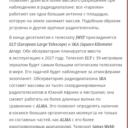
позволяет добиться более высокого разрешения при
наблюдениях в радиодиапазоне: все «тарелки»
работают как одна большая антенна с площадью,
которую на земле занимает массив. Подобным образом
устроены и другие крупные радиотелескопы.
В конце десятилетия к телескопу
присоединятся
JWST
(
) и
(
ELT
European Large Telescope
SKA
Square Kilometer
). Обе обсерватории планируется ввести
Array
в эксплуатацию к 2027 году. Телескоп
с 39-метровым
ELT
зеркалом будет самым большим оптическим телескопом
в мире. Его задачей будет наблюдение за атмосферами
экзопланет. Обсерваторию радиодиапазона
SKA
составят массивы из тысяч скоординированных
радиотелескопов в Южной Африке и Австралии; она
сможет работать на более длинных волнах по
сравнению с
. Это позволит определять наличие
ALMA
в космосе больших органических молекул (а не только
их составных частей, как
с его более
ALMA
коротковолновым диапазоном). Телескоп
James Webb