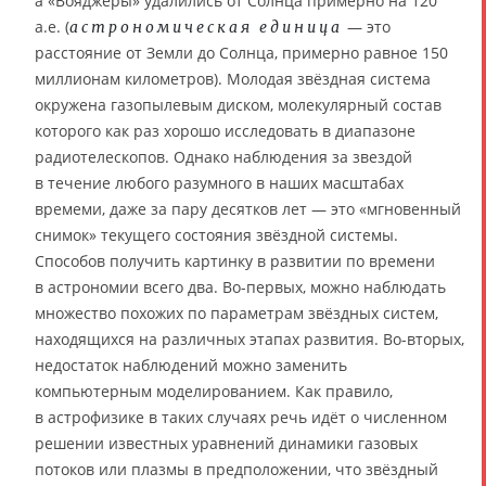
а «Вояджеры» удалились от Солнца примерно на 120
а.е. (
— это
астрономическая единица
расстояние от Земли до Солнца, примерно равное 150
миллионам километров). Молодая звёздная система
окружена газопылевым диском, молекулярный состав
которого как раз хорошо исследовать в диапазоне
радиотелескопов. Однако наблюдения за звездой
в течение любого разумного в наших масштабах
времеми, даже за пару десятков лет — это «мгновенный
снимок» текущего состояния звёздной системы.
Способов получить картинку в развитии по времени
в астрономии всего два. Во-первых, можно наблюдать
множество похожих по параметрам звёздных систем,
находящихся на различных этапах развития. Во-вторых,
недостаток наблюдений можно заменить
компьютерным моделированием. Как правило,
в астрофизике в таких случаях речь идёт о численном
решении известных уравнений динамики газовых
потоков или плазмы в предположении, что звёздный