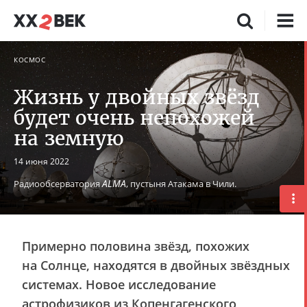
КОСМОС
Жизнь у двойных звёзд
будет очень непохожей
на земную
14 июня 2022
ALMA
Радиообсерватория
, пустыня Атакама в Чили.
Примерно половина звёзд, похожих
на Солнце, находятся в двойных звёздных
системах. Новое исследование
астрофизиков из Копенгагенского