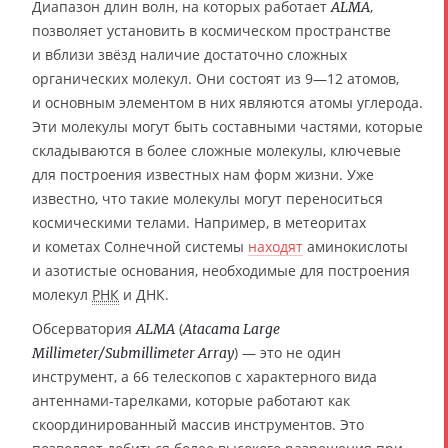
Диапазон длин волн, на которых работает
,
ALMA
позволяет установить в космическом пространстве
и вблизи звёзд наличие достаточно сложных
органических молекул. Они состоят из 9—12 атомов,
и основным элементом в них являются атомы углерода.
Эти молекулы могут быть составными частями, которые
складываются в более сложные молекулы, ключевые
для построения известных нам форм жизни. Уже
известно, что такие молекулы могут переноситься
космическими телами. Например, в метеоритах
и кометах Солнечной системы
находят
аминокислоты
и азотистые основания, необходимые для построения
молекул
РНК
и ДНК.
Обсерватория
(
ALMA
Atacama Large
) — это не один
Millimeter/Submillimeter Array
инструмент, а 66 телескопов с характерного вида
антеннами-тарелками, которые работают как
скоординированный массив инструментов. Это