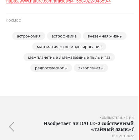
https://www.nature.com/articles/s41586-022-04659-4
КОСМОС
астрономия
астрофизика
внеземная жизнь
математическое моделирование
межпланетные и межзвёздные пыль и газ
радиотелескопы
экзопланеты
КОМПЬЮТЕРЫ, ИТ, ИИ
Изобретает ли DALLE-2 собственный
«тайный язык»?
10 июня 2022