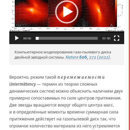
е
о
п
л
е
е
00:00
01:30
р
Компьютерное моделирование газо-пылевого диска
двойной звёздной системы.
Nature
606
, 272 (2022)
.
Вероятно, режим такой
перемежаемости
(
— термин из теории сложных
intermittency
динамических систем) можно объяснить наличием двух
примерно сопоставимых по силе центров притяжения.
Две звезды вращаются вокруг общего центра масс,
и в определённые моменты времени суммарная сила
притяжения действует на газопылевой диск так, что
огромное количество материала из него устремляется