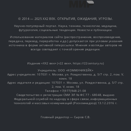
© 2014 — 2025 XX2 ВЕК. ОТКРЫТИЯ, ОЖИДАНИЯ, УГРОЗЫ.
Научно-популярный портал. Наука, техника, технологии, медицина,
футурология, социальные тенденции. Новости и публикации.
Использование материалов сайта (распространение, воспроизведение,
передача, перевод, переработка и др.) допускается при условии указания
источника в форме активной гиперссылки. Мнения и взгляды авторов не
всегда совпадают с точкой зрения редакции.
Издание «XX2 век» («22 век», https://22century.ru)
Учредитель: OOO «КОММУНИКЕЙК»
Адрес учредителя: 107031 г. Москва, ул. Рождественка, д. 5/7 стр. 2, пом. V,
комн. 18
Адрес издателя и редакции: 107031 г. Москва, ул. Рождественка, д. 5/7 стр.
2, пом. V, комн. 18
Телефон: +7(977)948-21-08
Свидетельство о регистрации СМИ ЭЛ № ФС 77 - 68048, выдано
Федеральной службой по надзору в сфере связи, информационных
технологий и массовых коммуникаций (Роскомнадзор) 13.12.2016 г.
Главный редактор — Сыров С.В.