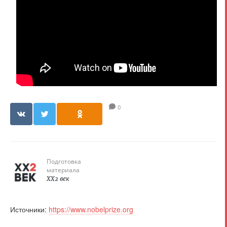
0
Подготовка
материала
XX2 век
Источники:
https://www.nobelprize.org