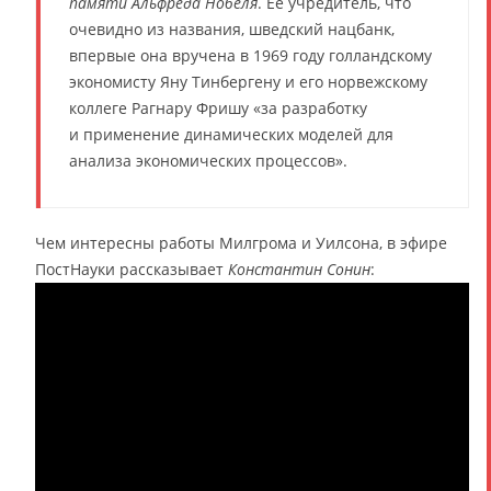
памяти Альфреда Нобеля
. Её учредитель, что
очевидно из названия, шведский нацбанк,
впервые она вручена в 1969 году голландскому
экономисту Яну Тинбергену и его норвежскому
коллеге Рагнару Фришу «за разработку
и применение динамических моделей для
анализа экономических процессов».
Чем интересны работы Милгрома и Уилсона, в эфире
ПостНауки рассказывает
Константин Сонин
: