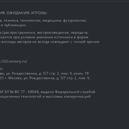
ЫТИЯ, ОЖИДАНИЯ, УГРОЗЫ.
, техника, технологии, медицина, футурология,
 и публикации.
 (распространение, воспроизведение, передача,
ускается при условии указания источника в форме
 взгляды авторов не всегда совпадают с точкой зрения
://22century.ru)
К»
, ул. Рождественка, д. 5/7 стр. 2, пом. V, комн. 18
г. Москва, ул. Рождественка, д. 5/7 стр. 2, пом. V,
И ЭЛ № ФС 77 - 68048, выдано Федеральной службой
ормационных технологий и массовых коммуникаций