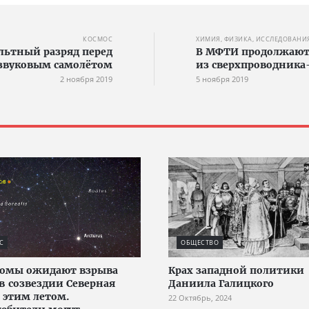
КОСМОС
ХИМИЯ, ФИЗИКА, ИССЛЕДОВАНИ
льтный разряд перед
В МФТИ продолжают 
звуковым самолётом
из сверхпроводника
2 ноября 2019
5 ноября 2019
С
ОБЩЕСТВО
номы ожидают взрыва
Крах западной политики
в созвездии Северная
Даниила Галицкого
 этим летом.
22 Октябрь, 2024