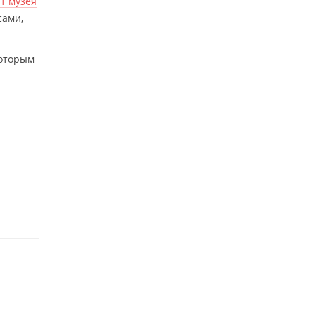
т музея
сами,
которым