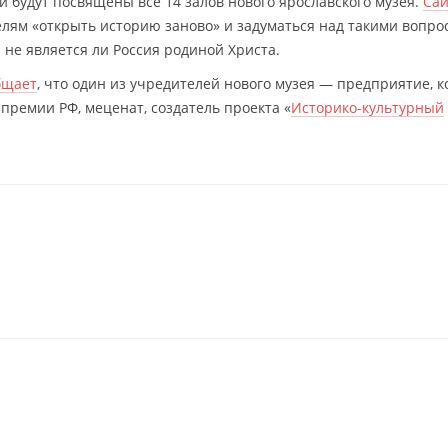
и будут посвящены все 14 залов нового ярославского музея.
Сай
елям «открыть историю заново» и задуматься над такими вопро
и не является ли Россия родиной Христа.
бщает
, что один из учредителей нового музея — предприятие, 
премии РФ, меценат, создатель проекта «
Историко-культурный