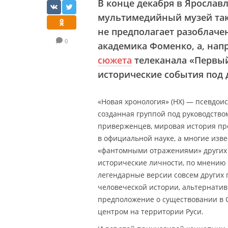
В конце декабря в Ярослав
мультимедийный музей так
не предполагает разоблаче
0
академика Фоменко, а, напр
сюжета
телеканала «Первый
исторические события под 
«Новая хронология» (НХ) — псевдои
созданная группой под руководств
приверженцев, мировая история прос
в официальной науке, а многие изв
«фантомными отражениями» других с
исторические личности, по мнению 
легендарные версии совсем других
человеческой истории, альтернатив
предположение о существовании в С
центром на территории Руси.