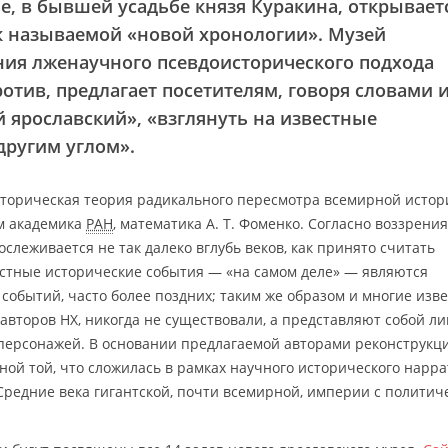
ле, в бывшей усадьбе князя Куракина, открывает
 называемой «новой хронологии». Музей
ния лженаучного псевдоисторического подхода
отив, предлагает посетителям, говоря словами 
 ярославский», «взглянуть на известные
другим углом».
сторическая теория радикального пересмотра всемирной истор
ом академика
РАН
, математика А. Т. Фоменко. Согласно воззрени
леживается не так далеко вглубь веков, как принято считать
естные исторические события — «на самом деле» — являются
обытий, часто более поздних; таким же образом и многие изв
авторов НХ, никогда не существовали, а представляют собой л
 персонажей. В основании предлагаемой авторами реконструкц
ной той, что сложилась в рамках научного исторического нарра
редние века гигантской, почти всемирной, империи с политич