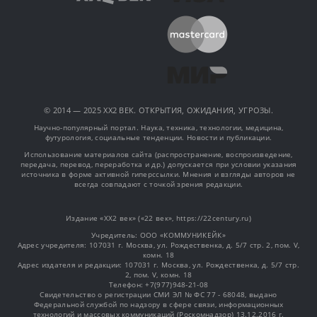
© 2014 — 2025 XX2 ВЕК. ОТКРЫТИЯ, ОЖИДАНИЯ, УГРОЗЫ.
Научно-популярный портал. Наука, техника, технологии, медицина,
футурология, социальные тенденции. Новости и публикации.
Использование материалов сайта (распространение, воспроизведение,
передача, перевод, переработка и др.) допускается при условии указания
источника в форме активной гиперссылки. Мнения и взгляды авторов не
всегда совпадают с точкой зрения редакции.
Издание «XX2 век» («22 век», https://22century.ru)
Учредитель: OOO «КОММУНИКЕЙК»
Адрес учредителя: 107031 г. Москва, ул. Рождественка, д. 5/7 стр. 2, пом. V,
комн. 18
Адрес издателя и редакции: 107031 г. Москва, ул. Рождественка, д. 5/7 стр.
2, пом. V, комн. 18
Телефон: +7(977)948-21-08
Свидетельство о регистрации СМИ ЭЛ № ФС 77 - 68048, выдано
Федеральной службой по надзору в сфере связи, информационных
технологий и массовых коммуникаций (Роскомнадзор) 13.12.2016 г.