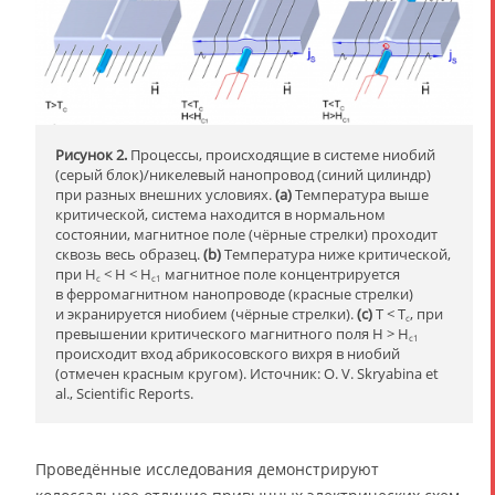
Рисунок 2.
Процессы, происходящие в системе ниобий
(серый блок)/никелевый нанопровод (синий цилиндр)
при разных внешних условиях.
(a)
Температура выше
критической, система находится в нормальном
состоянии, магнитное поле (чёрные стрелки) проходит
сквозь весь образец.
(b)
Температура ниже критической,
при H
< H < H
магнитное поле концентрируется
c
c1
в ферромагнитном нанопроводе (красные стрелки)
и экранируется ниобием (чёрные стрелки).
(c)
T < T
, при
c
превышении критического магнитного поля H > H
c1
происходит вход абрикосовского вихря в ниобий
(отмечен красным кругом). Источник: O. V. Skryabina et
al., Scientific Reports.
Проведённые исследования демонстрируют