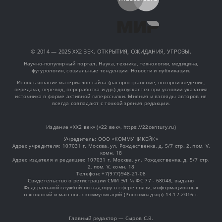
© 2014 — 2025 XX2 ВЕК. ОТКРЫТИЯ, ОЖИДАНИЯ, УГРОЗЫ.
Научно-популярный портал. Наука, техника, технологии, медицина,
футурология, социальные тенденции. Новости и публикации.
Использование материалов сайта (распространение, воспроизведение,
передача, перевод, переработка и др.) допускается при условии указания
источника в форме активной гиперссылки. Мнения и взгляды авторов не
всегда совпадают с точкой зрения редакции.
Издание «XX2 век» («22 век», https://22century.ru)
Учредитель: OOO «КОММУНИКЕЙК»
Адрес учредителя: 107031 г. Москва, ул. Рождественка, д. 5/7 стр. 2, пом. V,
комн. 18
Адрес издателя и редакции: 107031 г. Москва, ул. Рождественка, д. 5/7 стр.
2, пом. V, комн. 18
Телефон: +7(977)948-21-08
Свидетельство о регистрации СМИ ЭЛ № ФС 77 - 68048, выдано
Федеральной службой по надзору в сфере связи, информационных
технологий и массовых коммуникаций (Роскомнадзор) 13.12.2016 г.
Главный редактор — Сыров С.В.