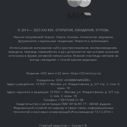
© 2014 — 2025 XX2 ВЕК. ОТКРЫТИЯ, ОЖИДАНИЯ, УГРОЗЫ.
Научно-популярный портал. Наука, техника, технологии, медицина,
футурология, социальные тенденции. Новости и публикации.
Использование материалов сайта (распространение, воспроизведение,
передача, перевод, переработка и др.) допускается при условии указания
источника в форме активной гиперссылки. Мнения и взгляды авторов не
всегда совпадают с точкой зрения редакции.
Издание «XX2 век» («22 век», https://22century.ru)
Учредитель: OOO «КОММУНИКЕЙК»
Адрес учредителя: 107031 г. Москва, ул. Рождественка, д. 5/7 стр. 2, пом. V,
комн. 18
Адрес издателя и редакции: 107031 г. Москва, ул. Рождественка, д. 5/7 стр.
2, пом. V, комн. 18
Телефон: +7(977)948-21-08
Свидетельство о регистрации СМИ ЭЛ № ФС 77 - 68048, выдано
Федеральной службой по надзору в сфере связи, информационных
технологий и массовых коммуникаций (Роскомнадзор) 13.12.2016 г.
Главный редактор — Сыров С.В.