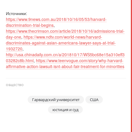
Источники:
https://www.9news.com.au/2018/10/16/05/53/harvard-
discrimination-trial-begins
,
https://www.thecrimson.com/article/2018/10/16/admissions-trial-
day-one
,
https://www.ndtv.com/world-news/harvard-
discriminates-against-asian-americans-lawyer-says-at-trial-
1932720
,
http://usa.chinadaily.com.cn/a/201810/17/WS5bc68e15a310eff3
03282c8b.html
,
https://www.teenvogue.com/story/why-harvard-
affirmative-action-lawsuit-isnt-about-fair-treatment-for-minorities
ОБЩЕСТВО
Гарвардский университет
США
юстиция и суд