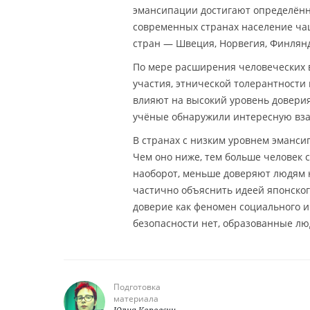
эмансипации достигают определённо
современных странах население ча
стран — Швеция, Норвегия, Финлянд
По мере расширения человеческих в
участия, этнической толерантности
влияют на высокий уровень доверия
учёные обнаружили интересную вза
В странах с низким уровнем эманси
Чем оно ниже, тем больше человек с
наоборот, меньше доверяют людям н
частично объяснить идеей японског
доверие как феномен социального ин
безопасности нет, образованные л
Подготовка
материала