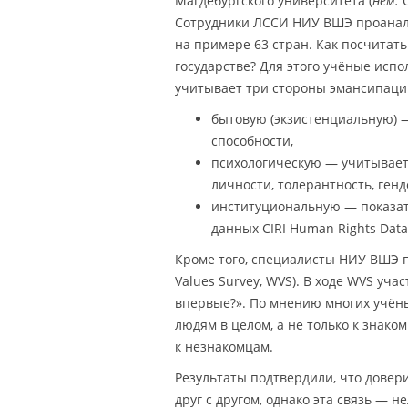
Магдебургского университета (
нем.
O
Сотрудники ЛССИ НИУ ВШЭ проанали
на примере 63 стран. Как посчитат
государстве? Для этого учёные исп
учитывает три стороны эмансипаци
бытовую (экзистенциальную) —
способности,
психологическую — учитывает 
личности, толерантность, ген
институциональную — показат
данных CIRI Human Rights Data
Кроме того, специалисты НИУ ВШЭ 
Values Survey, WVS). В ходе WVS уч
впервые?». По мнению многих учёны
людям в целом, а не только к знак
к незнакомцам.
Результаты подтвердили, что дове
друг с другом, однако эта связь — 