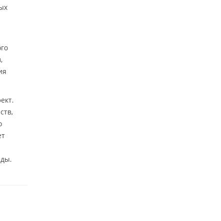
ых
ого
,
ия
ект.
ств,
о
ет
еды.