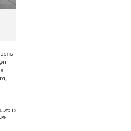
овень
дит
ых
го,
. Это во
шли