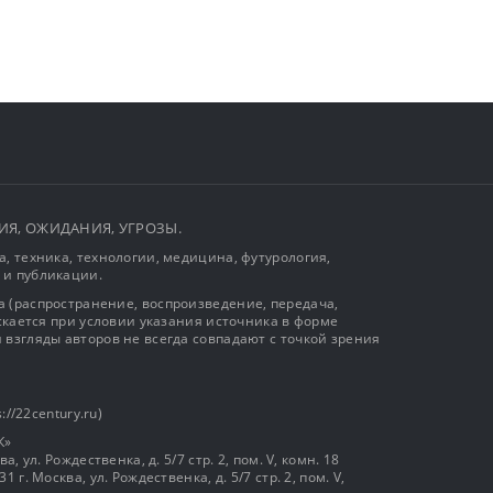
ЫТИЯ, ОЖИДАНИЯ, УГРОЗЫ.
, техника, технологии, медицина, футурология,
 и публикации.
 (распространение, воспроизведение, передача,
ускается при условии указания источника в форме
 взгляды авторов не всегда совпадают с точкой зрения
://22century.ru)
К»
, ул. Рождественка, д. 5/7 стр. 2, пом. V, комн. 18
г. Москва, ул. Рождественка, д. 5/7 стр. 2, пом. V,