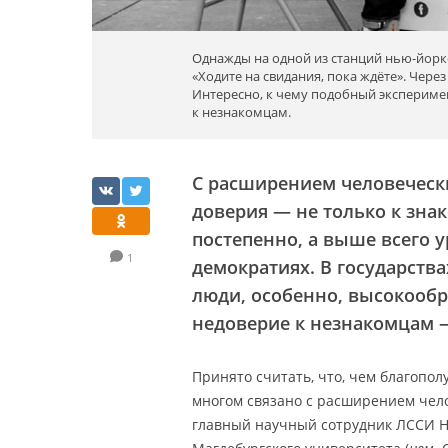
Однажды на одной из станций нью-йоркс
«Ходите на свидания, пока ждёте». Чер
Интересно, к чему подобный эксперимен
к незнакомцам.
С расширением человечески
доверия — не только к зна
постепенно, а выше всего 
1
демократиях. В государства
люди, особенно, высокооб
недоверие к незнакомцам 
Принято считать, что, чем благопол
многом связано с расширением чел
главный научный сотрудник ЛССИ НИ