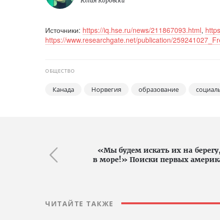
Юлия Коровски
Источники:
https://iq.hse.ru/news/211867093.html
,
http
https://www.researchgate.net/publication/25924102
ОБЩЕСТВО
Канада
Норвегия
образование
социал
«Мы будем искать их на берегу
в море!» Поиски первых амери
ЧИТАЙТЕ ТАКЖЕ