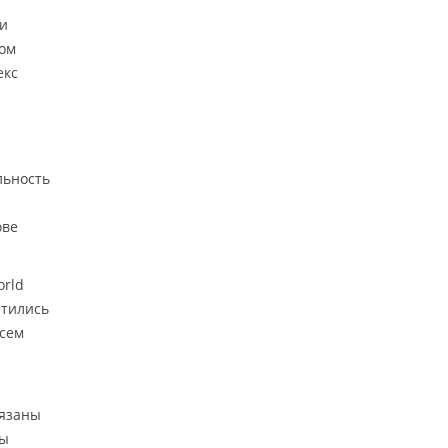
и
том
екс
льность
ове
orld
етились
всем
вязаны
сы