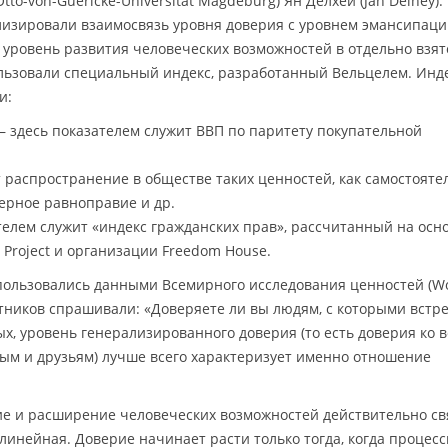
tto-von-Guericke-Universität Magdeburg) Ян Делхей (Jan Delhey).
зировали взаимосвязь уровня доверия с уровнем эмансипаци
ь уровень развития человеческих возможностей в отдельно взя
ользовали специальный индекс, разработанный Вельцелем. Инд
и:
 здесь показателем служит ВВП по паритету покупательной
распространение в обществе таких ценностей, как самостояте
дерное равноправие и др.
елем служит «индекс гражданских прав», рассчитанный на осн
 Project и организации Freedom House.
пользовались данными Всемирного исследования ценностей (W
астников спрашивали: «Доверяете ли вы людям, с которыми встр
х, уровень генерализированного доверия (то есть доверия ко 
омым и друзьям) лучше всего характеризует именно отношение
рие и расширение человеческих возможностей действительно с
нелинейная. Доверие начинает расти только тогда, когда процес