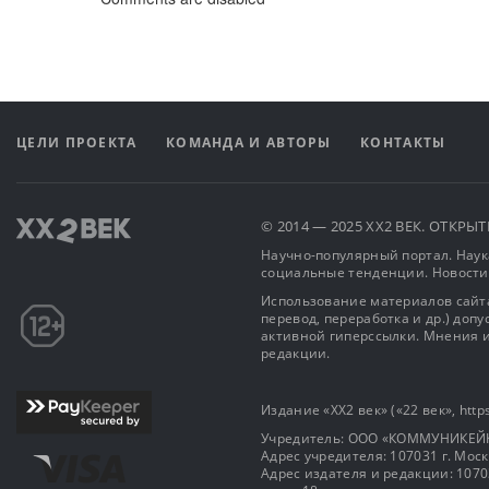
ЦЕЛИ ПРОЕКТА
КОМАНДА И АВТОРЫ
КОНТАКТЫ
© 2014 — 2025 XX2 ВЕК. ОТКР
Научно-популярный портал. Наука
социальные тенденции. Новости
Использование материалов сайта
перевод, переработка и др.) доп
активной гиперссылки. Мнения и
редакции.
Издание «XX2 век» («22 век», https
Учредитель: OOO «КОММУНИКЕЙ
Адрес учредителя: 107031 г. Москва
Адрес издателя и редакции: 107031 