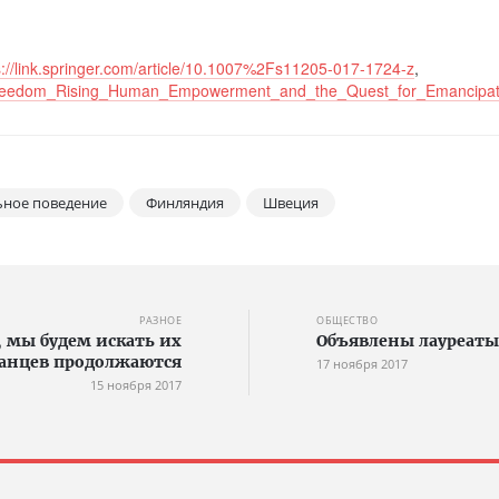
s://link.springer.com/article/10.1007%2Fs11205-017-1724-z
,
7_Freedom_Rising_Human_Empowerment_and_the_Quest_for_Emancipat
ьное поведение
Финляндия
Швеция
РАЗНОЕ
ОБЩЕСТВО
, мы будем искать их
Объявлены лауреаты
канцев продолжаются
17 ноября 2017
15 ноября 2017