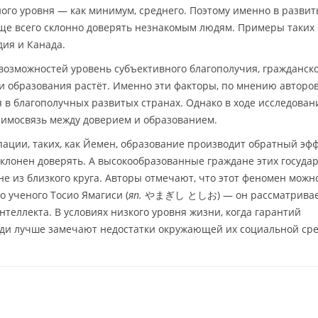
го уровня — как минимум, среднего. Поэтому именно в развит
ще всего склонно доверять незнакомым людям. Примеры таких
ия и Канада.
озможностей уровень субъективного благополучия, гражданск
 и образования растёт. Именно эти факторы, по мнению авторов
 в благополучных развитых странах. Однако в ходе исследован
имосвязь между доверием и образованием.
пации, таких, как Йемен, образование производит обратный эфф
клонен доверять. А высокообразованные граждане этих государ
е из близкого круга. Авторы отмечают, что этот феномен можн
о ученого Тосио Ямагиси (
яп.
やまぎし としお) — он рассматрива
теллекта. В условиях низкого уровня жизни, когда гарантий
юди лучше замечают недостатки окружающей их социальной ср