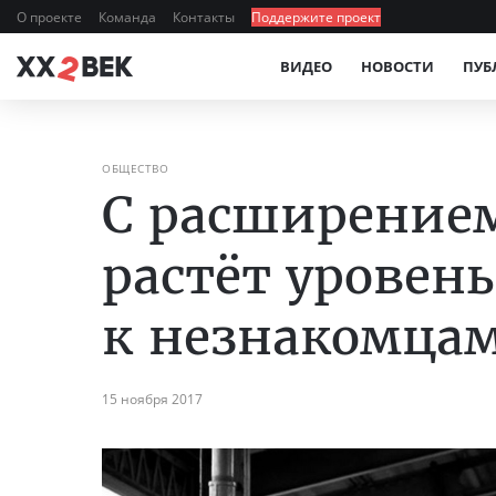
О проекте
Команда
Контакты
Поддержите проект
ВИДЕО
НОВОСТИ
ПУБ
ОБЩЕСТВО
С расширение
растёт уровен
к незнакомца
15 ноября 2017