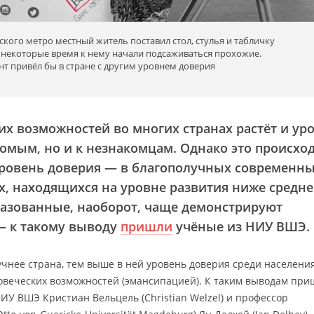
кого метро местный житель поставил стол, стулья и табличку
ез некоторые время к нему начали подсаживаться прохожие.
т привёл бы в стране с другим уровнем доверия
х возможностей во многих странах растёт и ур
комым, но и к незнакомцам. Однако это происхо
уровень доверия — в благополучных современн
х, находящихся на уровне развития ниже средне
разованные, наоборот, чаще демонстрируют
— к такому выводу
пришли
учёные из НИУ ВШЭ.
учнее страна, тем выше в ней уровень доверия среди населения
овеческих возможностей (эмансипацией). К таким выводам при
У ВШЭ Кристиан Вельцель (Christian Welzel) и профессор