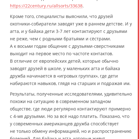
https://22century.ru/allsorts/33638
.
Кроме того, специалисты выяснили, что друзей
охотники-собиратели заводят уже в раннем детстве. И у
агта, и у байака дети 3-7 лет контактируют с друзьями
не реже, чем с родными братьями и сёстрами.
А к восьми годам общение с друзьями-сверстниками
выходит на первое место по частоте контактов.
В отличие от европейских детей, которые обычно
заводят друзей в школе, у маленьких агта и байака
дружба начинается в «игровых группах», где дети
набираются навыков, глядя на старших и подражая им.
Результаты, полученные исследователями, удивительно
похожи на ситуацию в современном западном
обществе, где люди регулярно контактируют примерно
с 4-мя друзьями. Но за всё надо платить. Показано, что
у современных американцев дружба способствует
не только обмену информацией, но и распространению
болезней. Для байака и агта, которые живут