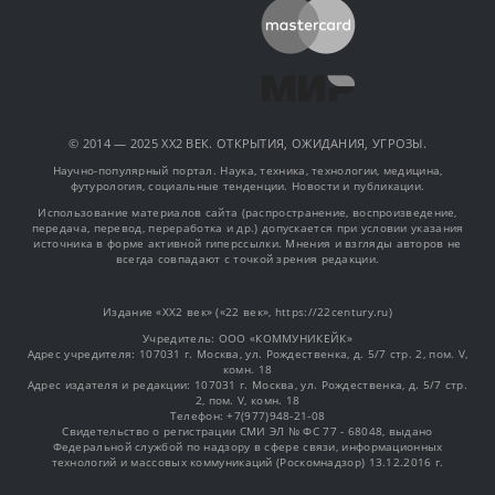
© 2014 — 2025 XX2 ВЕК. ОТКРЫТИЯ, ОЖИДАНИЯ, УГРОЗЫ.
Научно-популярный портал. Наука, техника, технологии, медицина,
футурология, социальные тенденции. Новости и публикации.
Использование материалов сайта (распространение, воспроизведение,
передача, перевод, переработка и др.) допускается при условии указания
источника в форме активной гиперссылки. Мнения и взгляды авторов не
всегда совпадают с точкой зрения редакции.
Издание «XX2 век» («22 век», https://22century.ru)
Учредитель: OOO «КОММУНИКЕЙК»
Адрес учредителя: 107031 г. Москва, ул. Рождественка, д. 5/7 стр. 2, пом. V,
комн. 18
Адрес издателя и редакции: 107031 г. Москва, ул. Рождественка, д. 5/7 стр.
2, пом. V, комн. 18
Телефон: +7(977)948-21-08
Свидетельство о регистрации СМИ ЭЛ № ФС 77 - 68048, выдано
Федеральной службой по надзору в сфере связи, информационных
технологий и массовых коммуникаций (Роскомнадзор) 13.12.2016 г.