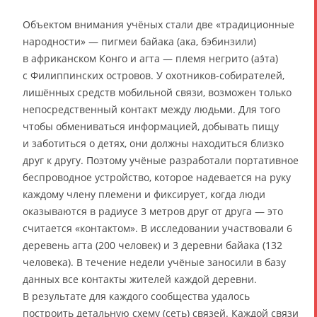
Объектом внимания учёных стали две «традиционные
народности» — пигмеи байака (ака, бэбинзили)
в африканском Конго и агта — племя негрито (аэ́та)
с Филиппинских островов. У охотников-собирателей,
лишённых средств мобильной связи, возможен только
непосредственный контакт между людьми. Для того
чтобы обмениваться информацией, добывать пищу
и заботиться о детях, они должны находиться близко
друг к другу. Поэтому учёные разработали портативное
беспроводное устройство, которое надевается на руку
каждому члену племени и фиксирует, когда люди
оказываются в радиусе 3 метров друг от друга — это
считается «контактом». В исследовании участвовали 6
деревень агта (200 человек) и 3 деревни байака (132
человека). В течение недели учёные заносили в базу
данных все контакты жителей каждой деревни.
В результате для каждого сообщества удалось
построить детальную схему (сеть) связей. Каждой связи