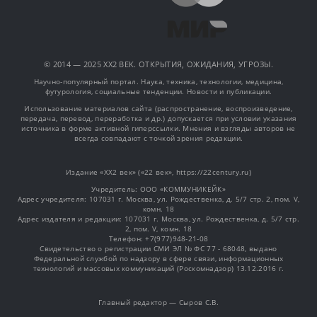
© 2014 — 2025 XX2 ВЕК. ОТКРЫТИЯ, ОЖИДАНИЯ, УГРОЗЫ.
Научно-популярный портал. Наука, техника, технологии, медицина,
футурология, социальные тенденции. Новости и публикации.
Использование материалов сайта (распространение, воспроизведение,
передача, перевод, переработка и др.) допускается при условии указания
источника в форме активной гиперссылки. Мнения и взгляды авторов не
всегда совпадают с точкой зрения редакции.
Издание «XX2 век» («22 век», https://22century.ru)
Учредитель: OOO «КОММУНИКЕЙК»
Адрес учредителя: 107031 г. Москва, ул. Рождественка, д. 5/7 стр. 2, пом. V,
комн. 18
Адрес издателя и редакции: 107031 г. Москва, ул. Рождественка, д. 5/7 стр.
2, пом. V, комн. 18
Телефон: +7(977)948-21-08
Свидетельство о регистрации СМИ ЭЛ № ФС 77 - 68048, выдано
Федеральной службой по надзору в сфере связи, информационных
технологий и массовых коммуникаций (Роскомнадзор) 13.12.2016 г.
Главный редактор — Сыров С.В.