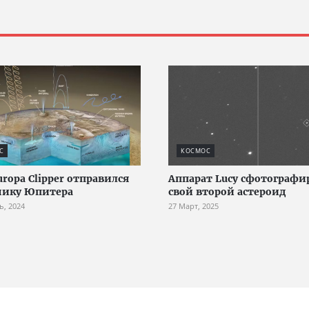
С
КОСМОС
uropa Clipper отправился
Аппарат Lucy сфотографи
нику Юпитера
свой второй астероид
ь, 2024
27 Март, 2025