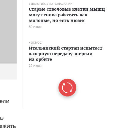
БИОЛОГИЯ, БИОТЕХНОЛОГИИ
Старые стволовые клетки мышц
могут снова работать как
молодые, но есть нюанс
30 июля
КОСМОС
Итальянский стартап испытает
лазерную передачу энергии
на орбите
29 июля
дели
аз
режить