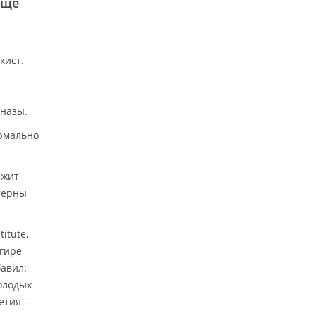
аще
кист.
иназы.
рмально
ежит
терны
itute,
гире
бавил:
олодых
летия —