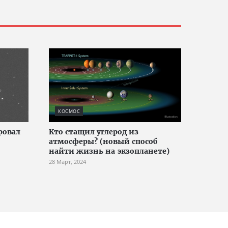
КОСМОС
ровал
Кто стащил углерод из
атмосферы? (новый способ
найти жизнь на экзопланете)
28 Март, 2024