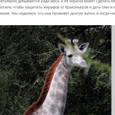
егулярно добываются ради мяса, и её окраска может сделать е
таем, чтобы защитить жирафов от браконьеров и дать Омо и 
ние. Мы надеемся, что она проживёт долгую жизнь и когда-н