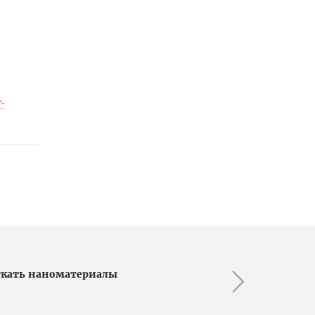
r-
ткать наноматериалы