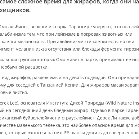
самое сложное время для жирафов, когда они ч
 хищников.
Омо альбинос, зоологи из парка Тарангире уверяют, что она лей
альбинизма тем, что при лейкизме в покровах животных или
т клетки-меланоциты. При альбинизме эти клетки есть, но они
гмент меланин из-за отсутствия или блокады фермента тироз
ольшой группой которых Омо живёт в парке, принимают её но
 необычной расцветки.
 вид жирафов, разделяемый на девять подвидов. Омо принадл
му для соседней с Танзанией Кении. Для жирафов масаи харак
овые листья.
ek Lee), основателя Института Дикой Природы (Wild Nature Inst
ый на сегодняшний день бледный жираф. Однако в парке Таран
риканский буйвол-лейкист и страус-лейкист. Дерек Ли также до
ачестве маленького телёнка, это наиболее опасное время для м
иен, которые охотятся на них. Её шансы дожить до совершенно