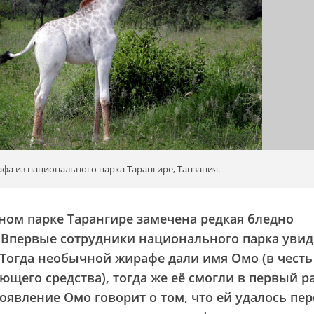
фа из национального парка Тарангире, Танзания.
ом парке Тарангире замечена редкая бледно
 Впервые сотрудники национального парка уви
. Тогда необычной жирафе дали имя Омо (в честь
щего средства), тогда же её смогли в первый р
оявление Омо говорит о том, что ей удалось пе