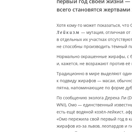
первый год своей жизни — 
всего становятся жертвами
Хотя кому-то может показаться, что 
— мутация, отличная от 
Лейкизм
в отдельных их участках отсутствую
не способны производить тёмный пи
Нормально окрашенные жирафы, с б
и, кажется, не возражают против её
Традиционно в мире выделяют один
к подвиду жирафов — масаи, обычно
пятна, напоминающие по форме дуб
По сообщению эколога Дерека Ли (Der
WNI), Омо — единственный известн
есть ещё водяной козёл-лейкист, аф
«Омо пережила свой первый год в к
жирафов из-за львов, леопардов и г