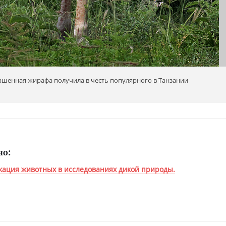
шенная жирафа получила в честь популярного в Танзании
но:
ация животных в исследованиях дикой природы.