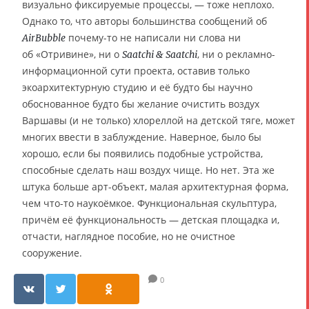
визуально фиксируемые процессы, — тоже неплохо.
Однако то, что авторы большинства сообщений об
почему-то не написали ни слова ни
AirBubble
об «Отривине», ни о
, ни о рекламно-
Saatchi & Saatchi
информационной сути проекта, оставив только
экоархитектурную студию и её будто бы научно
обоснованное будто бы желание очистить воздух
Варшавы (и не только) хлореллой на детской тяге, может
многих ввести в заблуждение. Наверное, было бы
хорошо, если бы появились подобные устройства,
способные сделать наш воздух чище. Но нет. Эта же
штука больше арт-объект, малая архитектурная форма,
чем что-то наукоёмкое. Функциональная скульптура,
причём её функциональность — детская площадка и,
отчасти, наглядное пособие, но не очистное
сооружение.
0