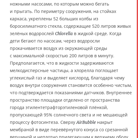
ножными насосами, по которым можно бегать
и прыгать. По периметру сооружения, на стойках
каркаса, укреплены 52 больших колбы из
боросиликатного стекла, содержащие 520 литров живых
зелёных водорослей
в жидкой среде. Когда
Chlorella
дети бегают по насосам, через водоросли
прокачивается воздух из окружающей среды
с максимальной скоростью 200 литров в минуту.
Предполагается, что в жидкости задерживаются
мелкодисперсные частицы, а хлорелла поглощает
углекислый газ и выделяет кислород, благодаря чему
воздух внутри сооружения становится особенно чистым,
что подтверждается показаниями датчиков. Внутреннее
пространство площадки отделено от пространства
города этилентетрафторэтиленовой плёнкой,
пропускающей 95% солнечного света и не мешающей
процессу фотосинтеза. Сверху
накрыт
AirBubble
мембраной в виде перевёрнутого конуса со срезанной
вершиной и неплотно прилегающим к верхнему ободу