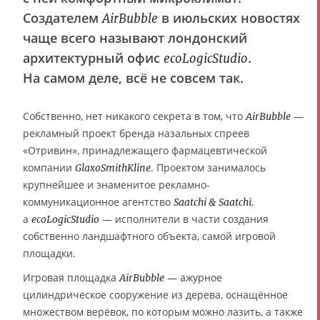
Создателем
в июльских новостях
AirBubble
чаще всего называют лондонский
архитектурный офис
.
ecoLogicStudio
На самом деле, всё не совсем так.
Собственно, нет никакого секрета в том, что
—
AirBubble
рекламный проект бренда назальных спреев
«Отривин», принадлежащего фармацевтической
компании
. Проектом занималось
GlaxoSmithKline
крупнейшее и знаменитое рекламно-
коммуникационное агентство
,
Saatchi & Saatchi
а
— исполнители в части создания
ecoLogicStudio
собственно ландшафтного объекта, самой игровой
площадки.
Игровая площадка
— ажурное
AirBubble
цилиндрическое сооружение из дерева, оснащённое
множеством верёвок, по которым можно лазить, а также