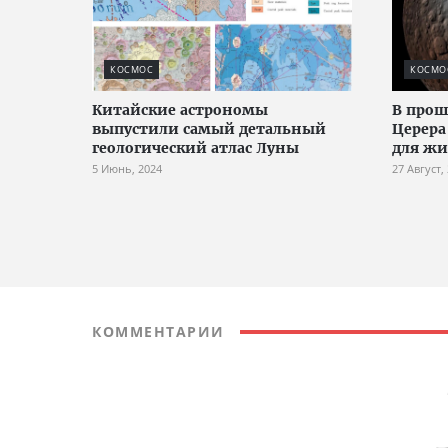
КОСМОС
КОСМО
Китайские астрономы
В прош
выпустили самый детальный
Церера
геологический атлас Луны
для ж
5 Июнь, 2024
27 Август,
КОММЕНТАРИИ
Comments are disabled