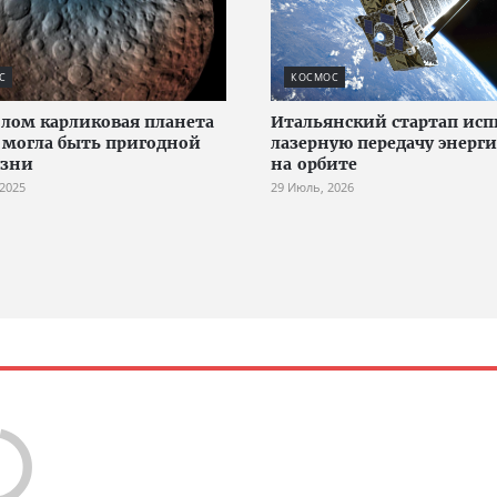
С
КОСМОС
лом карликовая планета
Итальянский стартап исп
 могла быть пригодной
лазерную передачу энерг
изни
на орбите
 2025
29 Июль, 2026