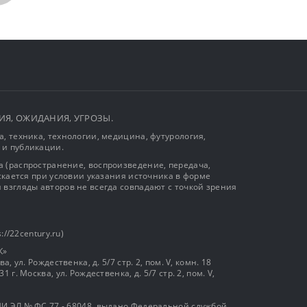
ЫТИЯ, ОЖИДАНИЯ, УГРОЗЫ.
, техника, технологии, медицина, футурология,
 и публикации.
 (распространение, воспроизведение, передача,
ускается при условии указания источника в форме
 взгляды авторов не всегда совпадают с точкой зрения
://22century.ru)
К»
, ул. Рождественка, д. 5/7 стр. 2, пом. V, комн. 18
г. Москва, ул. Рождественка, д. 5/7 стр. 2, пом. V,
И ЭЛ № ФС 77 - 68048, выдано Федеральной службой