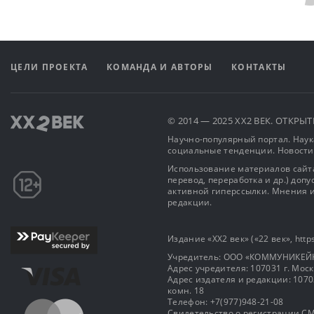
ЦЕЛИ ПРОЕКТА
КОМАНДА И АВТОРЫ
КОНТАКТЫ
© 2014 — 2025 XX2 ВЕК. ОТКР
Научно-популярный портал. Наука
социальные тенденции. Новости
Использование материалов сайта
перевод, переработка и др.) доп
активной гиперссылки. Мнения и
редакции.
Издание «XX2 век» («22 век», https
Учредитель: OOO «КОММУНИКЕЙ
Адрес учредителя: 107031 г. Москва
Адрес издателя и редакции: 107031 
комн. 18
Телефон: +7(977)948-21-08
Свидетельство о регистрации СМ