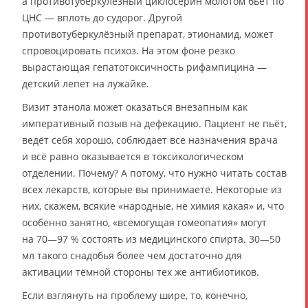
а противотуберкулёзный циклосерин молотом бьёт по
ЦНС — вплоть до судорог. Другой
противотуберкулёзный препарат, этионамид, может
спровоцировать психоз. На этом фоне резко
вырастающая гепатотоксичность рифампицина —
детский лепет на лужайке.
Визит этанола может оказаться внезапным как
императивный позыв на дефекацию. Пациент не пьёт,
ведёт себя хорошо, соблюдает все назначения врача
и всё равно оказывается в токсикологическом
отделении. Почему? А потому, что нужно читать состав
всех лекарств, которые вы принимаете. Некоторые из
них, скажем, всякие «народные, не химия какая» и, что
особенно занятно, «всемогущая гомеопатия» могут
на 70—97 % состоять из медицинского спирта. 30—50
мл такого снадобья более чем достаточно для
активации тёмной стороны тех же антибиотиков.
Если взглянуть на проблему шире, то, конечно,