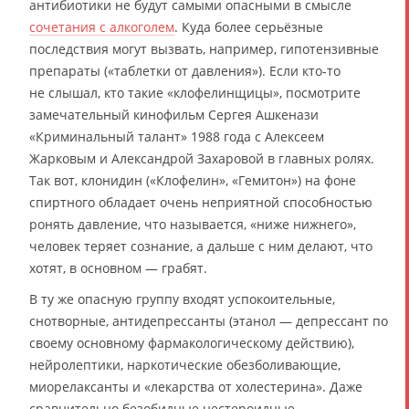
антибиотики не будут самыми опасными в смысле
сочетания с алкоголем
. Куда более серьёзные
последствия могут вызвать, например, гипотензивные
препараты («таблетки от давления»). Если кто-то
не слышал, кто такие «клофелинщицы», посмотрите
замечательный кинофильм Сергея Ашкенази
«Криминальный талант» 1988 года с Алексеем
Жарковым и Александрой Захаровой в главных ролях.
Так вот, клонидин («Клофелин», «Гемитон») на фоне
спиртного обладает очень неприятной способностью
ронять давление, что называется, «ниже нижнего»,
человек теряет сознание, а дальше с ним делают, что
хотят, в основном — грабят.
В ту же опасную группу входят успокоительные,
снотворные, антидепрессанты (этанол — депрессант по
своему основному фармакологическому действию),
нейролептики, наркотические обезболивающие,
миорелаксанты и «лекарства от холестерина». Даже
сравнительно безобидные нестероидные