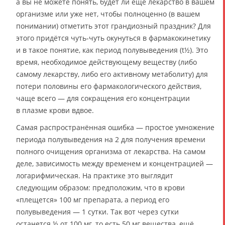
а вы не можете понять, будет ли ещё лекарство в вашем
организме или уже нет, чтобы полноценно (в вашем
понимании) отметить этот грандиозный праздник? Для
этого придётся чуть-чуть окунуться в фармакокинетику
и в такое понятие, как период полувыведения (t½). Это
время, необходимое действующему веществу (либо
самому лекарству, либо его активному метаболиту) для
потери половины его фармакологического действия,
чаще всего — для сокращения его концентрации
в плазме крови вдвое.
Самая распространённая ошибка — простое умножение
периода полувыведения на 2 для получения времени
полного очищения организма от лекарства. На самом
деле, зависимость между временем и концентрацией —
логарифмическая. На практике это выглядит
следующим образом: предположим, что в крови
«плещется» 100 мг препарата, а период его
полувыведения — 1 сутки. Так вот через сутки
останется ½ от 100 мг, то есть 50 мг вещества, ещё