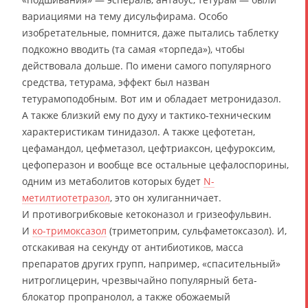
вариациями на тему дисульфирама. Особо
изобретательные, помнится, даже пытались таблетку
подкожно вводить (та самая «торпеда»), чтобы
действовала дольше. По имени самого популярного
средства, тетурама, эффект был назван
тетурамоподобным. Вот им и обладает метронидазол.
А также близкий ему по духу и тактико-техническим
характеристикам тинидазол. А также цефотетан,
цефамандол, цефметазол, цефтриаксон, цефуроксим,
цефоперазон и вообще все остальные цефалоспорины,
одним из метаболитов которых будет
N-
метилтиотетразол
, это он хулиганничает.
И противогрибковые кетоконазол и гризеофульвин.
И
ко-тримоксазол
(триметоприм, сульфаметоксазол). И,
отскакивая на секунду от антибиотиков, масса
препаратов других групп, например, «спасительный»
нитроглицерин, чрезвычайно популярный бета-
блокатор пропранолол, а также обожаемый