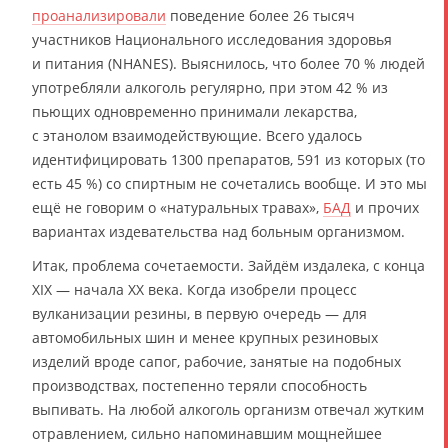
проанализировали
поведение более 26 тысяч
участников Национального исследования здоровья
и питания (NHANES). Выяснилось, что более 70 % людей
употребляли алкоголь регулярно, при этом 42 % из
пьющих одновременно принимали лекарства,
с этанолом взаимодействующие. Всего удалось
идентифицировать 1300 препаратов, 591 из которых (то
есть 45 %) со спиртным не сочетались вообще. И это мы
ещё не говорим о «натуральных травах»,
БАД
и прочих
вариантах издевательства над больным организмом.
Итак, проблема сочетаемости. Зайдём издалека, с конца
XIX — начала XX века. Когда изобрели процесс
вулканизации резины, в первую очередь — для
автомобильных шин и менее крупных резиновых
изделий вроде сапог, рабочие, занятые на подобных
производствах, постепенно теряли способность
выпивать. На любой алкоголь организм отвечал жутким
отравлением, сильно напоминавшим мощнейшее