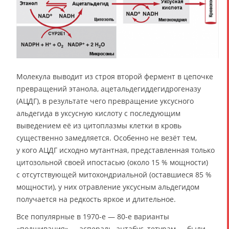
Молекула выводит из строя второй фермент в цепочке
превращений этанола, ацетальдегиддегидрогеназу
(АЦДГ), в результате чего превращение уксусного
альдегида в уксусную кислоту с последующим
выведением её из цитоплазмы клетки в кровь
существенно замедляется. Особенно не везёт тем,
у кого АЦДГ исходно мутантная, представленная только
цитозольной своей ипостасью (около 15 % мощности)
с отсутствующей митохондриальной (оставшиеся 85 %
мощности), у них отравление уксусным альдегидом
получается на редкость яркое и длительное.
Все популярные в 1970-е — 80-е варианты
«подшивания» — эспераль, антабус, тетурам — были