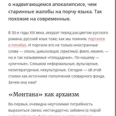
о надвигающемся апокалипсисе, чем
старинные жалобы на порчу языка. Так
похожие на современные.
В 30-е годы XIX века, аккурат перед расцветом русского
романа, русский язык тоже, как мы помним,
портился
и погибал
. И портили его не только иностранные
слова —
стиль
,
цивилизация
,
серьёзный
,
факт
,
наивно
, —
но и так называемые «площадные». По-нашему —
«уличные». Слишком неформальные, вульгарные,
нелитературные, некультурные. Сегодня — об этой
стихии как источнике пополнения словарного фонда.
Зачем она нам?
«Монтана» как архаизм
Во-первых, очевидна неутолимая потребность
выразиться свежо, нестандартно, забавно (а порой