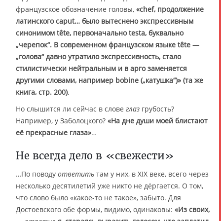
французское обозначение головы,
«chef, продолжение
латинского caput… было вытеснено экспрессивным
синонимом tête, первоначально testa, буквально
„черепок“. В современном французском языке tête —
„голова“ давно утратило экспрессивность, стало
стилистически нейтральным и в арго заменяется
другими словами, например bobine („катушка“)» (та же
книга, стр. 200)
.
Но слышится ли сейчас в слове
глаз
грубость?
Например, у Заболоцкого?
«На дне души моей блистают
её прекрасные глаза»
…
Не всегда дело в «свежести»
…По поводу
ответить
там у них, в XIX веке, всего через
несколько десятилетий уже никто не дёргается. О том,
что слово было «какое-то не такое», забыто. Для
Достоевского обе формы, видимо, одинаковы:
«Из своих,