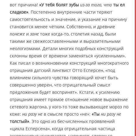
вот причина!
«У тебя болят зубы
из-за того, что
ты ел
сладкое»
. Постепенно внутренние части теряют
самостоятельность и значение, и указание на причину
становится менее чётким. Собственно, и древние
понеже
и
зане
тоже когда-то, столетия назад, были
такими же свежесоставленными и выразительными
неологизмами. Детали многих подобных конструкций
склонны время от времени заменяться «усиленными».
Как писал о возникновении конструкций многократного
отрицания датский лингвист Отто Есперсен, «под
влиянием сильного чувства говорящий хочет быть
совершенно уверен, что отрицательный смысл
предложения будет воспринят». Кстати, к усилению
отрицания имеет прямое отношение новое выражение
сетевого жаргона, у кого-то тоже вызывающее мороз по
коже:
ни разу не
в смысле просто «не»:
«Ты
ни разу не
толстый»
. Это одно из бесчисленных проявлений
«цикла Есперсена», когда отрицательная частица
экспрессивно усиливается, например, словом со