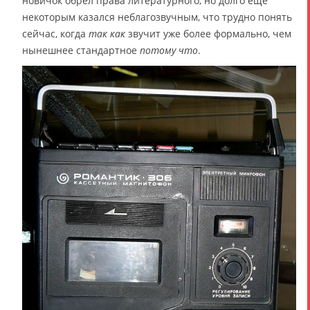
новичок обрёл права литературного, но долго ещё
некоторым казался неблагозвучным, что трудно понять
сейчас, когда
так как
звучит уже более формально, чем
нынешнее стандартное
потому что
.