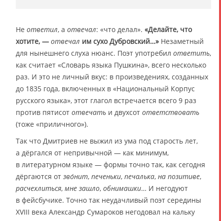
Не
ответил
, а
отвечал
: «что делал».
«Делайте, что
хотите, ―
отвечал
им сухо Дубровский…»
Незаметный
для нынешнего слуха нюанс. Поэт употребил
ответить
,
как считает «Словарь языка Пушкина», всего несколько
раз. И это не личный вкус: в произведениях, созданных
до 1835 года, включенных в «Национальный Корпус
русского языка», этот глагол встречается всего 9 раз
против пятисот
отвечать
и двухсот
ответствовать
(тоже «приличного»).
Так что Дмитриев не выжил из ума под старость лет,
а дёргался от непривычной — как минимум,
в литературном языке — формы точно так, как сегодня
дёргаются от
зво́нит
,
печеньки
,
печалька
,
на позитиве
,
расчехлиться
,
мне зашло
,
обнимашки
… И негодуют
в фейсбучике. Точно так неудачливый поэт середины
XVIII века Александр Сумароков негодовал на кальку