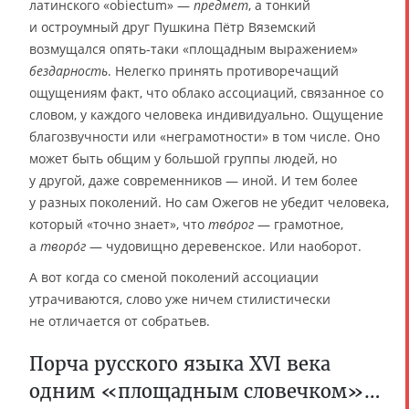
латинского «obiectum» —
предмет
, а тонкий
и остроумный друг Пушкина Пётр Вяземский
возмущался опять-таки «площадным выражением»
бездарность
. Нелегко принять противоречащий
ощущениям факт, что облако ассоциаций, связанное со
словом, у каждого человека индивидуально. Ощущение
благозвучности или «неграмотности» в том числе. Оно
может быть общим у большой группы людей, но
у другой, даже современников — иной. И тем более
у разных поколений. Но сам Ожегов не убедит человека,
который «точно знает», что
тво́рог
— грамотное,
а
творо́г
— чудовищно деревенское. Или наоборот.
А вот когда со сменой поколений ассоциации
утрачиваются, слово уже ничем стилистически
не отличается от собратьев.
Порча русского языка XVI века
одним «площадным словечком»…