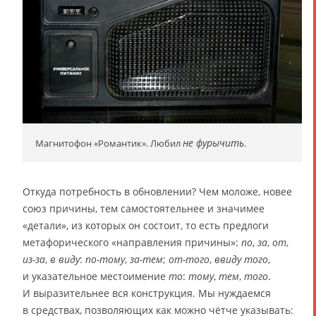
не фурычить
Магнитофон «Романтик». Любил
.
Откуда потребность в обновлении? Чем моложе, новее
союз причины, тем самостоятельнее и значимее
«детали», из которых он состоит, то есть предлоги
метафорического «направления причины»:
по
,
за
,
от
,
из-за
,
в виду
:
по-тому
,
за-тем
;
от-того
,
ввиду того
,
и указательное местоимение
то
:
тому
,
тем
,
того
.
И выразительнее вся конструкция. Мы нуждаемся
в средствах, позволяющих как можно чётче указывать: