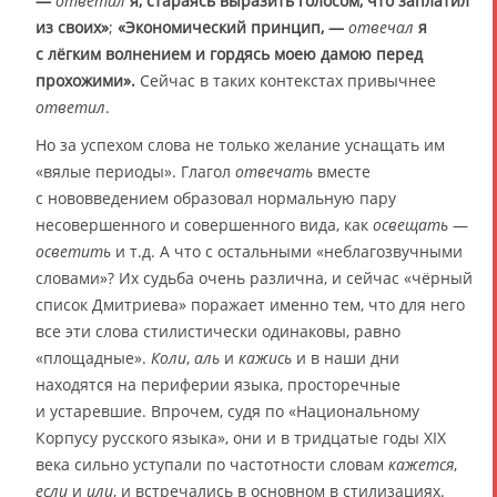
―
ответил
я, стараясь выразить голосом, что заплатил
из своих»
;
«Экономический принцип, ―
отвечал
я
с лёгким волнением и гордясь моею дамою перед
прохожими».
Сейчас в таких контекстах привычнее
ответил
.
Но за успехом слова не только желание уснащать им
«вялые периоды». Глагол
отвечать
вместе
с нововведением образовал нормальную пару
несовершенного и совершенного вида, как
освещать
—
осветить
и т.д. А что с остальными «неблагозвучными
словами»? Их судьба очень различна, и сейчас «чёрный
список Дмитриева» поражает именно тем, что для него
все эти слова стилистически одинаковы, равно
«площадные».
Коли
,
аль
и
кажись
и в наши дни
находятся на периферии языка, просторечные
и устаревшие. Впрочем, судя по «Национальному
Корпусу русского языка», они и в тридцатые годы XIX
века сильно уступали по частотности словам
кажется
,
если
и
или
, и встречались в основном в стилизациях.