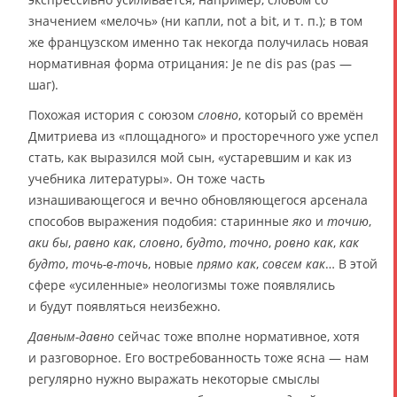
значением «мелочь» (ни капли, not a bit, и т. п.); в том
же французском именно так некогда получилась новая
нормативная форма отрицания: Je ne dis pas (pas —
шаг).
Похожая история с союзом
словно
, который со времён
Дмитриева из «площадного» и просторечного уже успел
стать, как выразился мой сын, «устаревшим и как из
учебника литературы». Он тоже часть
изнашивающегося и вечно обновляющегося арсенала
способов выражения подобия: старинные
яко
и
точию
,
аки бы
,
равно как
,
словно
,
будто
,
точно
,
ровно как
,
как
будто
,
точь-в-точь
, новые
прямо как
,
совсем как
… В этой
сфере «усиленные» неологизмы тоже появлялись
и будут появляться неизбежно.
Давным-давно
сейчас тоже вполне нормативное, хотя
и разговорное. Его востребованность тоже ясна — нам
регулярно нужно выражать некоторые смыслы