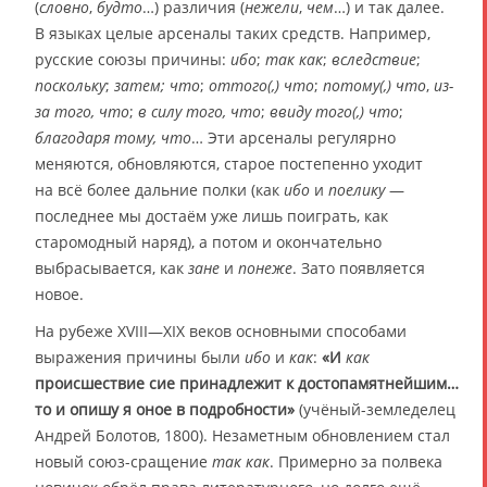
(
словно
,
будто
…) различия (
нежели
,
чем
…) и так далее.
В языках целые арсеналы таких средств. Например,
русские союзы причины:
ибо
;
так как
;
вследствие
;
поскольку
;
затем; что
;
оттого(,) что
;
потому(,) что
,
из-
за того, что
;
в силу того, что
;
ввиду того(,) что
;
благодаря тому, что
… Эти арсеналы регулярно
меняются, обновляются, старое постепенно уходит
на всё более дальние полки (как
ибо
и
поелику
—
последнее мы достаём уже лишь поиграть, как
старомодный наряд), а потом и окончательно
выбрасывается, как
зане
и
понеже
. Зато появляется
новое.
На рубеже XVIII—XIX веков основными способами
выражения причины были
ибо
и
как
:
«И
как
происшествие сие принадлежит к достопамятнейшим…
то и опишу я оное в подробности»
(учёный-земледелец
Андрей Болотов, 1800). Незаметным обновлением стал
новый союз-сращение
так как
. Примерно за полвека