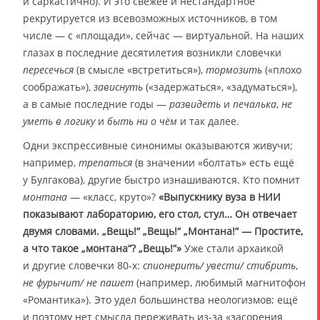
и саркастично). И это свежее и нестандартное
рекрутируется из всевозможных источников, в том
числе — с «площади», сейчас — виртуальной. На наших
глазах в последние десятилетия возникли словечки
пересечься
(в смысле «встретиться»),
тормозить
(«плохо
соображать»),
зависнуть
(«задержаться», «задуматься»),
а в самые последние годы —
развидеть
и
печалька
,
не
уметь в логику
и
быть ни о чём
и так далее.
Одни экспрессивные синонимы оказываются живучи;
например,
трепаться
(в значении «болтать» есть ещё
у Булгакова), другие быстро изнашиваются. Кто помнит
монтана
— «класс, круто»?
«Выпускнику вуза в НИИ
показывают лабораторию, его стол, стул… Он отвечает
двумя словами. „Вещь!“ „Вещь!“ „Монтана!“ — Простите,
а что такое „монтана“? „Вещь!“»
Уже стали архаикой
и другие словечки 80-х:
спионерить/ увести/ стибрить
,
не фурычит/ не пашет
(например, любимый магнитофон
«Романтика»). Это удел большинства неологизмов; ещё
и поэтому нет смысла переживать из-за «засорения