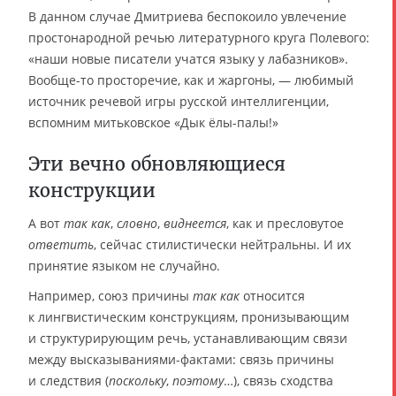
В данном случае Дмитриева беспокоило увлечение
простонародной речью литературного круга Полевого:
«наши новые писатели учатся языку у лабазников».
Вообще-то просторечие, как и жаргоны, — любимый
источник речевой игры русской интеллигенции,
вспомним митьковское «Дык ёлы-палы!»
Эти вечно обновляющиеся
конструкции
А вот
так как
,
словно
,
виднеется
, как и пресловутое
ответить
, сейчас стилистически нейтральны. И их
принятие языком не случайно.
Например, союз причины
так как
относится
к лингвистическим конструкциям, пронизывающим
и структурирующим речь, устанавливающим связи
между высказываниями-фактами: связь причины
и следствия (
поскольку
,
поэтому
…), связь сходства