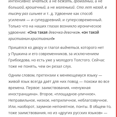
интенсивно:
мчаться
, а не
бежать
,
громадный
, а не
большой
,
крошечный
, а не
маленький
.
Сто лет назад
,
в
тысячу раз сильнее
и т. д. Удвоение как способ
усиления — и супердревний, и суперсовременный.
Только что на наших глазах возникло ироническое
удвоение:
«Она такая
девочка-девочка
»
,
«он такой
христианин-христианин
!»
Пришёлся ко двору и глагол
виднеться
, которого нет
у Пушкина и его современников, за исключением
Грибоедова, но есть уже у молодого Толстого. Сейчас
тоже не понять, чем он резал слух.
Одним словом, претензии к меняющемуся языку —
живой язык всегда даёт для них повод — похожи во все
времена. Первое: заимствования, «ненужная
иностранщина». Второе, «площадное-уличное».
Неправильное, низкое, неприличное, неблагозвучное.
Или, наоборот, заумное-непонятное, понты. В общем-то,
тоже заимствования, но из «других русских языков» —