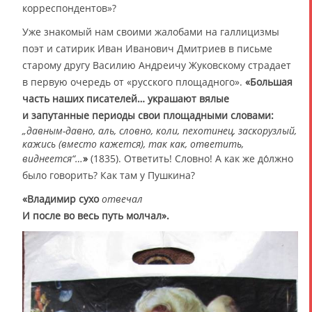
корреспондентов»?
Уже знакомый нам своими жалобами на галлицизмы
поэт и сатирик Иван Иванович Дмитриев в письме
старому другу Василию Андреичу Жуковскому страдает
в первую очередь от «русского площадного».
«Большая
часть наших писателей… украшают вялые
и запутанные периоды свои площадными словами:
„давным-давно, аль, словно, коли, пехотинец, заскорузлый,
кажись (вместо кажется), так как, ответить,
виднеется“…
»
(1835). Ответить! Словно! А как же до́лжно
было говорить? Как там у Пушкина?
«Владимир сухо
отвечал
И после во весь путь молчал».