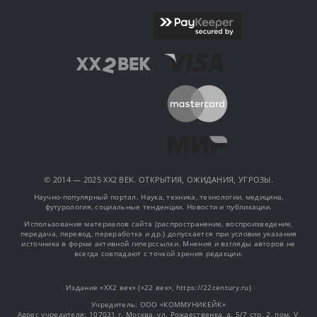
© 2014 — 2025 XX2 ВЕК. ОТКРЫТИЯ, ОЖИДАНИЯ, УГРОЗЫ.
Научно-популярный портал. Наука, техника, технологии, медицина,
футурология, социальные тенденции. Новости и публикации.
Использование материалов сайта (распространение, воспроизведение,
передача, перевод, переработка и др.) допускается при условии указания
источника в форме активной гиперссылки. Мнения и взгляды авторов не
всегда совпадают с точкой зрения редакции.
Издание «XX2 век» («22 век», https://22century.ru)
Учредитель: OOO «КОММУНИКЕЙК»
Адрес учредителя: 107031 г. Москва, ул. Рождественка, д. 5/7 стр. 2, пом. V,