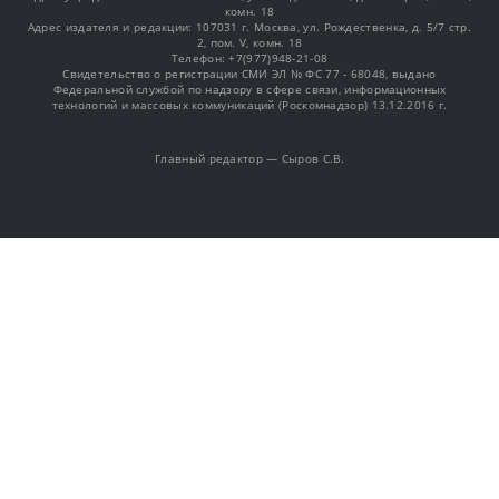
комн. 18
Адрес издателя и редакции: 107031 г. Москва, ул. Рождественка, д. 5/7 стр.
2, пом. V, комн. 18
Телефон: +7(977)948-21-08
Свидетельство о регистрации СМИ ЭЛ № ФС 77 - 68048, выдано
Федеральной службой по надзору в сфере связи, информационных
технологий и массовых коммуникаций (Роскомнадзор) 13.12.2016 г.
Главный редактор — Сыров С.В.