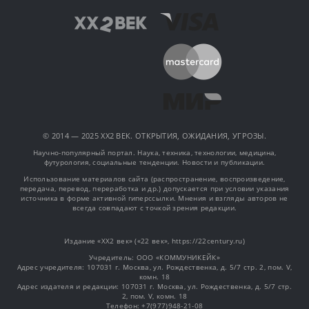
© 2014 — 2025 XX2 ВЕК. ОТКРЫТИЯ, ОЖИДАНИЯ, УГРОЗЫ.
Научно-популярный портал. Наука, техника, технологии, медицина,
футурология, социальные тенденции. Новости и публикации.
Использование материалов сайта (распространение, воспроизведение,
передача, перевод, переработка и др.) допускается при условии указания
источника в форме активной гиперссылки. Мнения и взгляды авторов не
всегда совпадают с точкой зрения редакции.
Издание «XX2 век» («22 век», https://22century.ru)
Учредитель: OOO «КОММУНИКЕЙК»
Адрес учредителя: 107031 г. Москва, ул. Рождественка, д. 5/7 стр. 2, пом. V,
комн. 18
Адрес издателя и редакции: 107031 г. Москва, ул. Рождественка, д. 5/7 стр.
2, пом. V, комн. 18
Телефон: +7(977)948-21-08