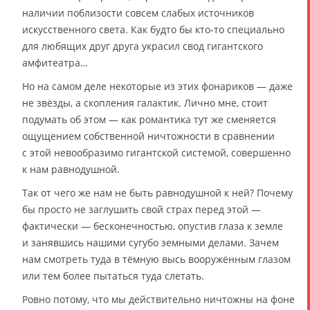
наличии поблизости совсем слабых источников
искусственного света. Как будто бы кто-то специально
для любящих друг друга украсил свод гигантского
амфитеатра…
Но на самом деле некоторые из этих фонариков — даже
не звёзды, а скопления галактик. Лично мне, стоит
подумать об этом — как романтика тут же сменяется
ощущением собственной ничтожности в сравнении
с этой невообразимо гигантской системой, совершенно
к нам равнодушной.
Так от чего же нам не быть равнодушной к ней? Почему
бы просто не заглушить свой страх перед этой —
фактически — бесконечностью, опустив глаза к земле
и занявшись нашими сугубо земными делами. Зачем
нам смотреть туда в тёмную высь вооружённым глазом
или тем более пытаться туда слетать.
Ровно потому, что мы действительно ничтожны на фоне