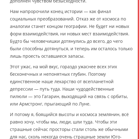
дополнен чувством безысходности.
Нам напророчили конец истории — как финал
социальных преобразований. Отказ же от космоса по
аналогии станет концом географии. Не будет ни новых
форм взаимодействия, ни новых мест взаимодействия.
Будто бы человечишки дотянулись до всего, до чего
были способны дотянуться, и теперь им осталось только
лишь проесть оставшиеся запасы.
Этот ужас, на мой вкус, гораздо ужаснее всех этих
бесконечных и непонятных глубин. Поэтому
единственное наше лекарство от всепланетной
депрессии — путь туда. Наши чудодейственные
пилюли — это Гагарин, выходящий на связь с орбиты,
или Армстронг, прыгающий по Луне.
И потому я, боящийся высоты и космоса землянин, всё
равно хочу, чтобы мы, люди, шли туда. Чтобы эти
страшные сейчас просторы стали столь же обычными
для нас, сколь некогда очень страшные земли Юго-