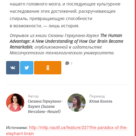
нашего головного мозга, и последующее культурное
наследование этих достижений, раскручивающее
спираль, превращающую способности
в возможности, — лишь история.
Отрывок из книги Сюзаны Геркулано-Хаузел
The Human
Advantage: A New Understanding of How Our Brain Became
Remarkable
, опубликованной в издательстве
Массачусетского технологического университета.
7
Автор
Перевод
Сюзана Геркулано-
Юлия Коголь
Хаузел (Suzana
Herculano-Houzel)
Источники:
http://mitp.nautil.us/feature/227/the-paradox-of-the-
elephant-brain