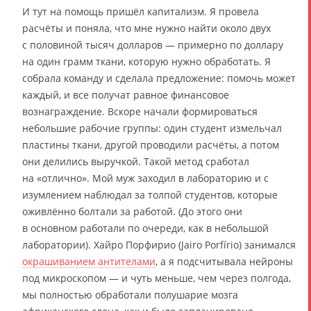
И тут на помощь пришёл капитализм. Я провела
расчёты и поняла, что мне нужно найти около двух
с половиной тысяч долларов — примерно по доллару
на один грамм ткани, которую нужно обработать. Я
собрала команду и сделала предложение: помочь может
каждый, и все получат равное финансовое
вознаграждение. Вскоре начали формироваться
небольшие рабочие группы: один студент измельчал
пластины ткани, другой проводили расчёты, а потом
они делились выручкой. Такой метод сработал
на «отлично». Мой муж заходил в лабораторию и с
изумлением наблюдал за толпой студентов, которые
оживлённо болтали за работой. (До этого они
в основном работали по очереди, как в небольшой
лаборатории). Хайро Порфирио (Jairo Porfírio) занимался
окрашиванием антителами
, а я подсчитывала нейроны
под микроскопом — и чуть меньше, чем через полгода,
мы полностью обработали полушарие мозга