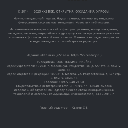
© 2014 — 2025 XX2 ВЕК. ОТКРЫТИЯ, ОЖИДАНИЯ, УГРОЗЫ.
Научно-популярный портал. Наука, техника, технологии, медицина,
футурология, социальные тенденции. Новости и публикации.
Использование материалов сайта (распространение, воспроизведение,
передача, перевод, переработка и др.) допускается при условии указания
источника в форме активной гиперссылки. Мнения и взгляды авторов не
всегда совпадают с точкой зрения редакции.
Издание «XX2 век» («22 век», https://22century.ru)
Учредитель: OOO «КОММУНИКЕЙК»
Адрес учредителя: 107031 г. Москва, ул. Рождественка, д. 5/7 стр. 2, пом. V,
комн. 18
Адрес издателя и редакции: 107031 г. Москва, ул. Рождественка, д. 5/7 стр.
2, пом. V, комн. 18
Телефон: +7(977)948-21-08
Свидетельство о регистрации СМИ ЭЛ № ФС 77 - 68048, выдано
Федеральной службой по надзору в сфере связи, информационных
технологий и массовых коммуникаций (Роскомнадзор) 13.12.2016 г.
Главный редактор — Сыров С.В.