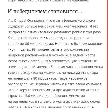
африканского слона, как и было запланировано.
И победителем становится…
И… О чудо! Оказалось, что мозг африканского слона
содержит больше нейронов, чем мозг человека. И это
не просто незначительное различие: ровно в три раза
больше нейронов, 257 миллиардов по сравнению
с нашими 86 миллиардами. Но — и это было
гигантское
«но» — целых 98 процентов из этого количества
нейронов расположены в мозжечке, в задней части
мозга. У всех остальных млекопитающих, изученных
нами на данный момент, большая часть нейронов мозга
также приходится на мозжечок, но никогда эта цифра
не превышала 80 процентов. Такое необычное
распределение нервных клеток в мозге слона означает,
что на кору головного мозга приходятся относительно
скромные 5,6 миллиарда нейронов. Несмотря
на размеры коры головного мозга африканского слона,
цифра в 5,6 миллиарда меркнет по сравнению с 16