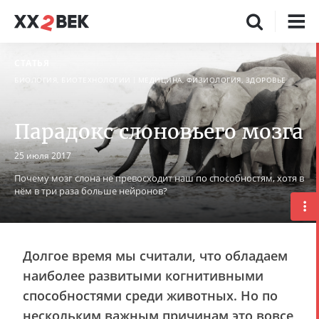
СТАТЬЯ
БИОЛОГИЯ, БИОТЕХНОЛОГИИ
МЕДИЦИНА, ФИЗИОЛОГИЯ, ЗДОРОВЬЕ
Парадокс слоновьего мозга
25 июля 2017
Почему мозг слона не превосходит наш по способностям, хотя в
нём в три раза больше нейронов?
Долгое время мы считали, что обладаем
наиболее развитыми когнитивными
способностями среди животных. Но по
нескольким важным причинам это вовсе