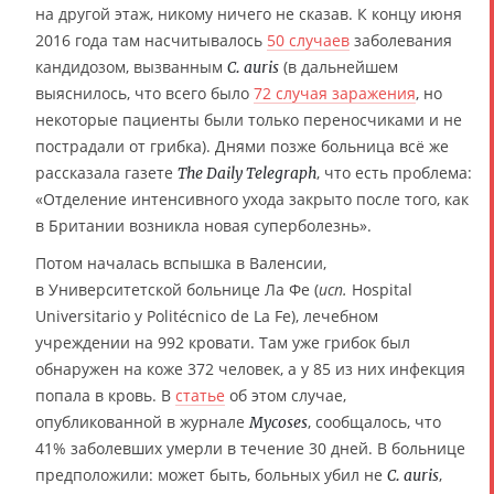
на другой этаж, никому ничего не сказав. К концу июня
2016 года там насчитывалось
50 случаев
заболевания
кандидозом, вызванным
(в дальнейшем
C. auris
выяснилось, что всего было
72 случая заражения
, но
некоторые пациенты были только переносчиками и не
пострадали от грибка). Днями позже больница всё же
рассказала газете
, что есть проблема:
The Daily Telegraph
«Отделение интенсивного ухода закрыто после того, как
в Британии возникла новая суперболезнь».
Потом началась вспышка в Валенсии,
в Университетской больнице Ла Фе (
исп.
Hospital
Universitario y Politécnico de La Fe), лечебном
учреждении на 992 кровати. Там уже грибок был
обнаружен на коже 372 человек, а у 85 из них инфекция
попала в кровь. В
статье
об этом случае,
опубликованной в журнале
, сообщалось, что
Mycoses
41% заболевших умерли в течение 30 дней. В больнице
предположили: может быть, больных убил не
,
C. auris