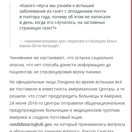
«Какого чёрта мы узнаём о вспышке
заболевания из газет с опозданием почти
в полтора года, почему об этом не написали
в день, когда это случилось, на заглавных
страницах газет?»
<прокомментировал врач-терапевт из Кентукки Кевин
Кавана (Kevin Kavanagh).
Чиновники же настаивают, что огласка социально
опасна, что нет способа донести информацию до
пациентов, не спровоцировав волну паники.
Но официальные лица Лондона во время вспышки всё
же поставили в известность американские Центры, а те
решили, что стоит предупредить больницы в Америке.
24 июня 2016-го Центры отправили общенациональное
предупреждение больницам и медицинским группам
Америки и создали почтовый ящик
, на который принимались вопросы
candidaauris@cdc.gov
и обращения по данному вопросу. Доктор Снигдха