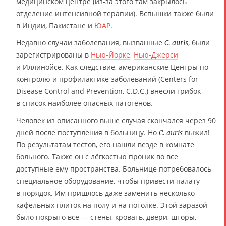
медицинском центре (из-за этого там закрылось
отделение интенсивной терапии). Вспышки также были
в Индии, Пакистане и
ЮАР
.
Недавно случаи заболевания, вызванные
, были
C. auris
зарегистрированы в
Нью-Йорке
,
Нью-Джерси
и Иллинойсе. Как следствие, американские Центры по
контролю и профилактике заболеваний (Centers for
Disease Control and Prevention, C.D.C.) внесли грибок
в список наиболее опасных патогенов.
Человек из описанного выше случая скончался через 90
дней после поступления в больницу. Но
выжил!
C. auris
По результатам тестов, его нашли везде в комнате
больного. Также он с лёгкостью проник во все
доступные ему пространства. Больнице потребовалось
специальное оборудование, чтобы привести палату
в порядок. Им пришлось даже заменить несколько
кафельных плиток на полу и на потолке. Этой заразой
было покрыто всё — стены, кровать, двери, шторы,