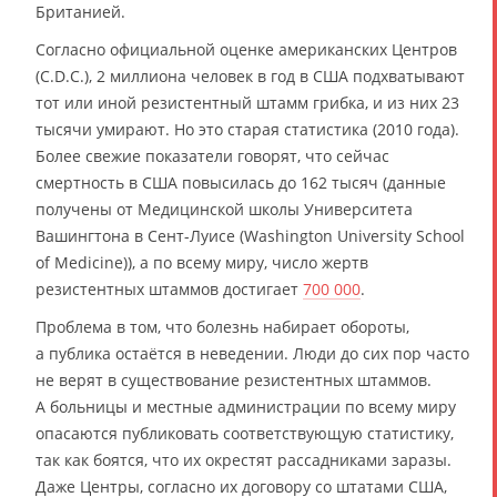
Британией.
Согласно официальной оценке американских Центров
(С.D.С.), 2 миллиона человек в год в США подхватывают
тот или иной резистентный штамм грибка, и из них 23
тысячи умирают. Но это старая статистика (2010 года).
Более свежие показатели говорят, что сейчас
смертность в США повысилась до 162 тысяч (данные
получены от Медицинской школы Университета
Вашингтона в Сент-Луисе (Washington University School
of Medicine)), а по всему миру, число жертв
резистентных штаммов достигает
700 000
.
Проблема в том, что болезнь набирает обороты,
а публика остаётся в неведении. Люди до сих пор часто
не верят в существование резистентных штаммов.
А больницы и местные администрации по всему миру
опасаются публиковать соответствующую статистику,
так как боятся, что их окрестят рассадниками заразы.
Даже Центры, согласно их договору со штатами США,