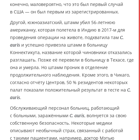
конечно, маловероятно, что это был первый случай
в США — он был первым из зарегистрированных.
Другой, южноазиатский, штамм убил 56-летнюю
американку, которая полетела в Индию в 2017-м для
проведения операции на животе, подхватила там
C.
и успешно привезла штамм в больницу
auris
Коннектикута, название которой чиновники отказались
разглашать. Позже её перевели в больницу в Техасе, где
она и умерла. Но штамм проник в отделение
продолжительного наблюдения. Кроме этого, в Чикаго,
согласно отчёту Центров, 50 % резидентов некоторых
палат показали положительный результат в тесте на
С.
.
auris
Обслуживающий персонал больниц, работающий
с больными, заражёнными
, волнуется за свою
C. auris
собственную безопасность. Некоторые медики
описывают необычный страх, связанный с работой
с такими пациентами, например, доктор Мэтью