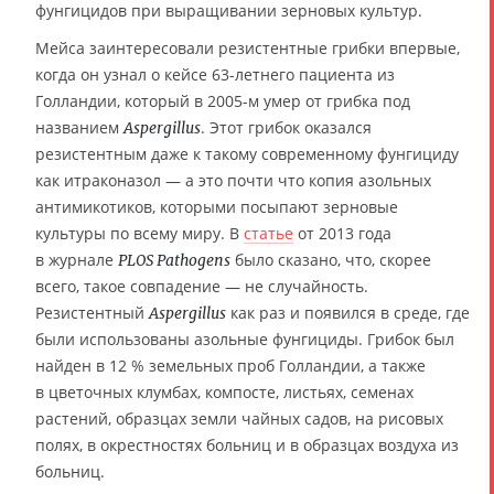
фунгицидов при выращивании зерновых культур.
Мейса заинтересовали резистентные грибки впервые,
когда он узнал о кейсе 63-летнего пациента из
Голландии, который в 2005-м умер от грибка под
названием
. Этот грибок оказался
Aspergillus
резистентным даже к такому современному фунгициду
как итраконазол — а это почти что копия азольных
антимикотиков, которыми посыпают зерновые
культуры по всему миру. В
статье
от 2013 года
в журнале
было сказано, что, скорее
PLOS Pathogens
всего, такое совпадение — не случайность.
Резистентный
как раз и появился в среде, где
Aspergillus
были использованы азольные фунгициды. Грибок был
найден в 12 % земельных проб Голландии, а также
в цветочных клумбах, компосте, листьях, семенах
растений, образцах земли чайных садов, на рисовых
полях, в окрестностях больниц и в образцах воздуха из
больниц.