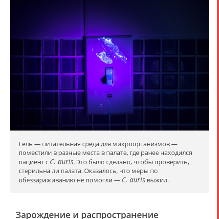
Гель — питательная среда для микроорганизмов —
поместили в разные места в палате, где ранее находился
C. auris
пациент с
. Это было сделано, чтобы проверить,
стерильна ли палата. Оказалось, что меры по
C. auris
обеззараживанию не помогли —
выжил.
Зарождение и распространение