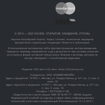
© 2014 — 2025 XX2 ВЕК. ОТКРЫТИЯ, ОЖИДАНИЯ, УГРОЗЫ.
Научно-популярный портал. Наука, техника, технологии, медицина,
футурология, социальные тенденции. Новости и публикации.
Использование материалов сайта (распространение, воспроизведение,
передача, перевод, переработка и др.) допускается при условии указания
источника в форме активной гиперссылки. Мнения и взгляды авторов не
всегда совпадают с точкой зрения редакции.
Издание «XX2 век» («22 век», https://22century.ru)
Учредитель: OOO «КОММУНИКЕЙК»
Адрес учредителя: 107031 г. Москва, ул. Рождественка, д. 5/7 стр. 2, пом. V,
комн. 18
Адрес издателя и редакции: 107031 г. Москва, ул. Рождественка, д. 5/7 стр.
2, пом. V, комн. 18
Телефон: +7(977)948-21-08
Свидетельство о регистрации СМИ ЭЛ № ФС 77 - 68048, выдано
Федеральной службой по надзору в сфере связи, информационных
технологий и массовых коммуникаций (Роскомнадзор) 13.12.2016 г.