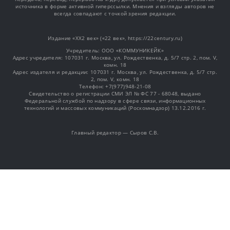
источника в форме активной гиперссылки. Мнения и взгляды авторов не
всегда совпадают с точкой зрения редакции.
Издание «XX2 век» («22 век», https://22century.ru)
Учредитель: OOO «КОММУНИКЕЙК»
Адрес учредителя: 107031 г. Москва, ул. Рождественка, д. 5/7 стр. 2, пом. V,
комн. 18
Адрес издателя и редакции: 107031 г. Москва, ул. Рождественка, д. 5/7 стр.
2, пом. V, комн. 18
Телефон: +7(977)948-21-08
Свидетельство о регистрации СМИ ЭЛ № ФС 77 - 68048, выдано
Федеральной службой по надзору в сфере связи, информационных
технологий и массовых коммуникаций (Роскомнадзор) 13.12.2016 г.
Главный редактор — Сыров С.В.