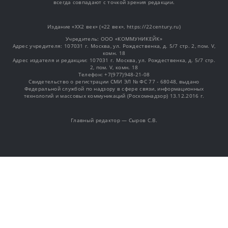
всегда совпадают с точкой зрения редакции.
Издание «XX2 век» («22 век», https://22century.ru)
Учредитель: OOO «КОММУНИКЕЙК»
Адрес учредителя: 107031 г. Москва, ул. Рождественка, д. 5/7 стр. 2, пом. V,
комн. 18
Адрес издателя и редакции: 107031 г. Москва, ул. Рождественка, д. 5/7 стр.
2, пом. V, комн. 18
Телефон: +7(977)948-21-08
Свидетельство о регистрации СМИ ЭЛ № ФС 77 - 68048, выдано
Федеральной службой по надзору в сфере связи, информационных
технологий и массовых коммуникаций (Роскомнадзор) 13.12.2016 г.
Главный редактор — Сыров С.В.