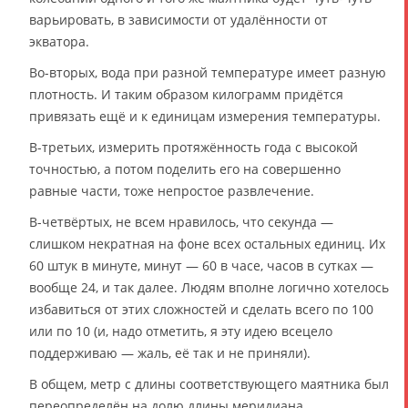
варьировать, в зависимости от удалённости от
экватора.
Во-вторых, вода при разной температуре имеет разную
плотность. И таким образом килограмм придётся
привязать ещё и к единицам измерения температуры.
В-третьих, измерить протяжённость года с высокой
точностью, а потом поделить его на совершенно
равные части, тоже непростое развлечение.
В-четвёртых, не всем нравилось, что секунда —
слишком некратная на фоне всех остальных единиц. Их
60 штук в минуте, минут — 60 в часе, часов в сутках —
вообще 24, и так далее. Людям вполне логично хотелось
избавиться от этих сложностей и сделать всего по 100
или по 10 (и, надо отметить, я эту идею всецело
поддерживаю — жаль, её так и не приняли).
В общем, метр с длины соответствующего маятника был
переопределён на долю длины меридиана,