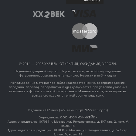
© 2014 — 2025 XX2 ВЕК. ОТКРЫТИЯ, ОЖИДАНИЯ, УГРОЗЫ.
Научно-популярный портал. Наука, техника, технологии, медицина,
футурология, социальные тенденции. Новости и публикации.
Использование материалов сайта (распространение, воспроизведение,
передача, перевод, переработка и др.) допускается при условии указания
источника в форме активной гиперссылки. Мнения и взгляды авторов не
всегда совпадают с точкой зрения редакции.
Издание «XX2 век» («22 век», https://22century.ru)
Учредитель: OOO «КОММУНИКЕЙК»
Адрес учредителя: 107031 г. Москва, ул. Рождественка, д. 5/7 стр. 2, пом. V,
комн. 18
Адрес издателя и редакции: 107031 г. Москва, ул. Рождественка, д. 5/7 стр.
2, пом. V, комн. 18