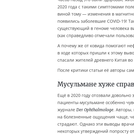
2020 года с такими симптомами пол
виной тому — изменения в магнитном
появились заболевшие COVID-19! Так
существующий в геноме человека ви
(как справедливо отмечали пользова
А почему же от ковида помогают н
в ходе которых пришли к этому выв
спасали жителей древнего Китая во
После критики статьи её авторы са
Мусульмане хуже справ
Ещё в 2020 году отозвали довольно
пациенты-мусульмане особенно чув
журнале
. Авторы,
Der Ophthalmologe
на болезненные ощущения чаще, чем
страдают. Однако эти выводы врачи 
некоторых утверждений попросту отс