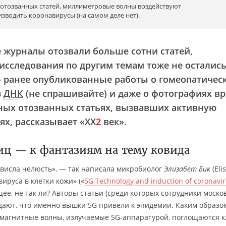
з отозванных статей, миллиметровые волны воздействуют
изводить коронавирусы (на самом деле нет).
 журналы отозвали больше сотни статей,
исследования по другим темам тоже не остались
» ранее опубликованные работы о гомеопатичес
з
ДНК
(не спрашивайте) и даже о фотографиях в
ных отозванных статьях, вызвавших активную
ях, рассказывает «
XX
2
век
».
иц — к фантазиям на тему ковида
отвисла челюсть», — так написала микробиолог
Элизабет Бик
(Eli
вируса в клетки кожи» («
5G Technology and induction of coronavir
е, не так ли? Авторы статьи (среди которых сотрудники моско
дают, что именно вышки 5G привели к эпидемии. Каким образо
омагнитные волны, излучаемые 5G-аппаратурой, поглощаются 