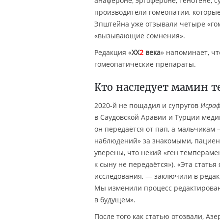
анафероне, эргофероне, тенотене, 
производители гомеопатии, которые
Эпштейна уже отзывали четыре «гом
«вызывающие сомнения».
Редакция «
XX
2
века
» напоминает, чт
гомеопатические препараты.
Кто наследует мамин 
2020-й не пощадил и супругов
Исра
в Саудовской Аравии и Турции мед
он передаётся от пап, а мальчикам 
наблюдений» за знакомыми, пациент
уверены, что некий «ген темпераме
к сыну не передаётся»). «Эта стать
исследования, — заключили в реда
Мы изменили процесс редактировани
в будущем».
После того как статью отозвали, Азе