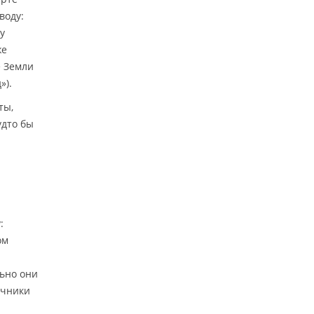
воду:
у
же
е Земли
»).
ты,
удто бы
:
ом
льно они
очники