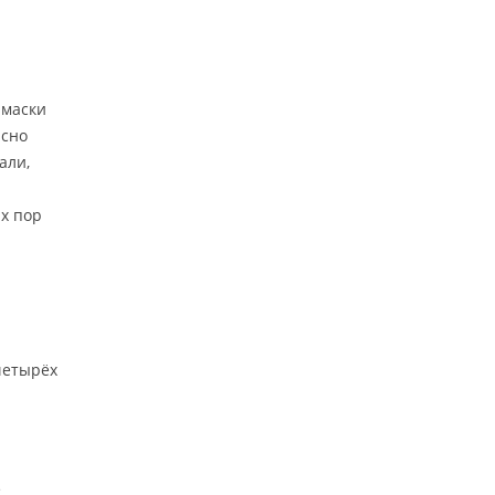
 маски
асно
али,
их пор
четырёх
е