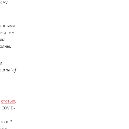
чему
,
ранными
ный тем,
вал
олны,
и.
ournal of
ю
статью
,
 COVID-
а
то «12
арте