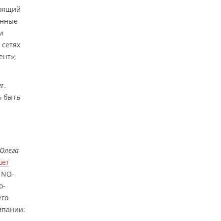
тоящий
енные
и
 сетях
ент»,
.
er
 быть
Олега
шет
 NO-
о-
его
мпании: