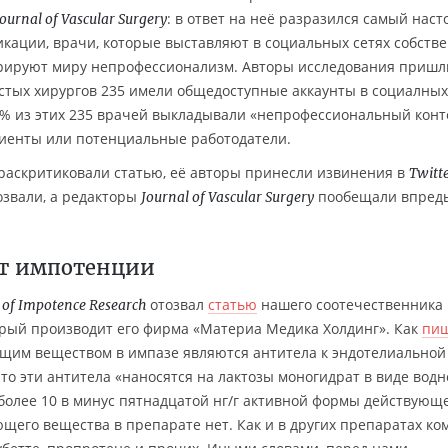
: в ответ на неё разразился самый нас
Journal of Vascular Surgery
икации, врачи, которые выставляют в социальных сетях собств
трируют миру непрофессионализм. Авторы исследования пришл
истых хирургов 235 имели общедоступные аккаунты в социалных
6% из этих 235 врачей выкладывали «непрофессиональный конт
циенты или потенциальные работодатели.
раскритиковали статью, её авторы принесли извинения в
Twitt
озвали, а редакторы
пообещали впредь
Journal of Vascular Surgery
от импотенции
отозвал
статью
нашего соотечественника
l of Impotence Research
орый производит его фирма «Материа Медика Холдинг». Как
пи
ющим веществом в импазе являются антитела к эндотелиальной
что эти антитела «наносятся на лактозы моногидрат в виде водн
более 10 в минус пятнадцатой нг/г активной формы действующ
ющего вещества в препарате нет. Как и в других препаратах ко