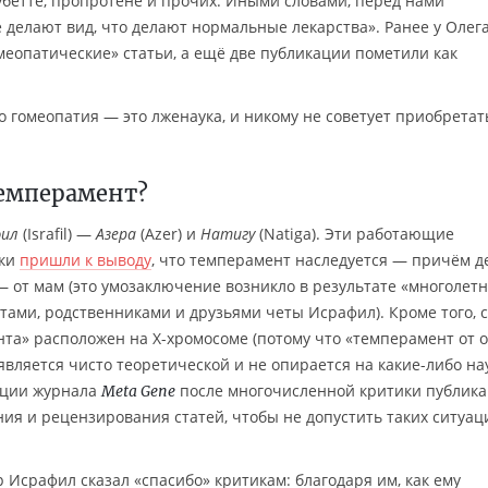
субетте, пропротене и прочих. Иными словами, перед нами
 делают вид, что делают нормальные лекарства». Ранее у Олег
еопатические» статьи, а ещё две публикации пометили как
о гомеопатия — это лженаука, и никому не советует приобретат
темперамент?
фил
(Israfil) —
Азера
(Azer) и
Натигу
(Natiga). Эти работающие
ики
пришли к выводу
, что темперамент наследуется — причём д
— от мам (это умозаключение возникло в результате «многолет
ами, родственниками и друзьями четы Исрафил). Кроме того, 
нта» расположен на X-хромосоме (потому что «темперамент от 
я является чисто теоретической и не опирается на какие-либо н
кции журнала
после многочисленной критики публик
Meta Gene
я и рецензирования статей, чтобы не допустить таких ситуац
р Исрафил сказал «спасибо» критикам: благодаря им, как ему