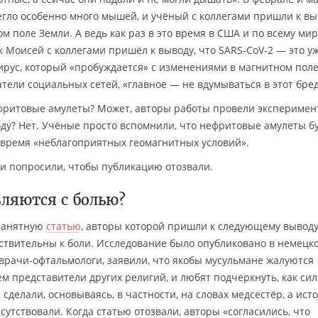
егло особенно много мышей, и учёный с коллегами пришли к вы
 поле Земли. А ведь как раз в это время в США и по всему мир
 Моисей с коллегами пришёл к выводу, что SARS-CoV-2 — это у
рус, который «пробуждается» с изменениями в магнитном пол
тели социальных сетей, «главное — не вдумываться в этот бред
ефритовые амулеты? Может, авторы работы провели эксперимен
оду? Нет. Учёные просто вспомнили, что нефритовые амулеты б
 время «неблагоприятных геомагнитных условий».
ми попросили, чтобы публикацию отозвали.
ляются с болью?
 занятную
статью
, авторы которой пришли к следующему выводу
ствительны к боли. Исследование было опубликовано в немецк
 врачи-офтальмологи, заявили, что якобы мусульмане жалуются
 представители других религий, и любят подчеркнуть, как си
сделали, основываясь, в частности, на словах медсестёр, а ист
утствовали. Когда статью отозвали, авторы «согласились, что