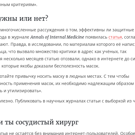
чным критериям».
ужны или нет?
л многочисленные рассуждения о том, эффективны ли защитные
года в журнале
появилась
статья
, согл
Annals of Internal Medicine
ают. Правда, в исследовании, по материалам которого её напис
а, что вызвало множество критики в адрес как учёных, так
тя несколько месяцев статью отозвали, однако в интернете до с
 которые якобы доказали бесполезность масок.
отайте привычку носить маску в людных местах. С тем чтобы
ность применения масок, их необходимо надлежащим образом
ь и утилизировать».
лезно. Публиковать в научных журналах статьи с выборкой из 
ли ты сосудистый хирург
атья не остаётся без внимания интернет-пользователей. Особо