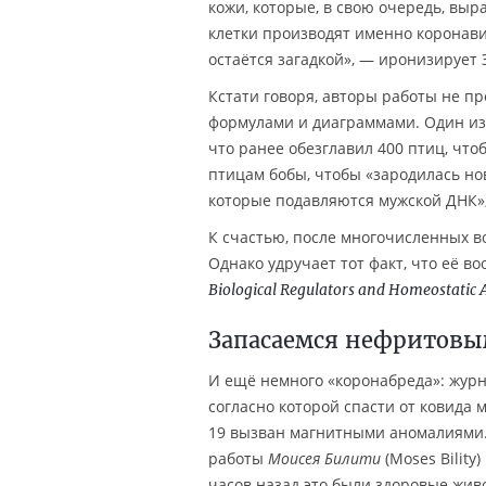
кожи, которые, в свою очередь, вы
клетки производят именно коронави
остаётся загадкой», — иронизирует 
Кстати говоря, авторы работы не п
формулами и диаграммами. Один и
что ранее обезглавил 400 птиц, что
птицам бобы, чтобы «зародилась но
которые подавляются мужской ДНК»,
К счастью, после многочисленных в
Однако удручает тот факт, что её 
Biological Regulators and Homeostatic 
Запасаемся нефритовы
И ещё немного «коронабреда»: жур
согласно которой спасти от ковида
19 вызван магнитными аномалиями.
работы
Моисея Билити
(Moses Bility
часов назад это были здоровые живо