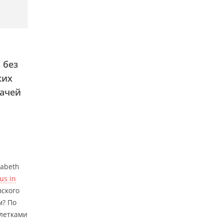
 без
ких
рачей
sabeth
us in
вского
м? По
клетками