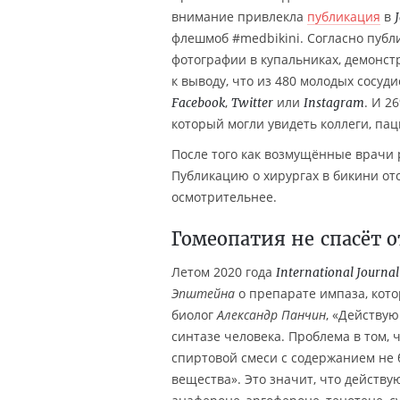
внимание привлекла
публикация
в
флешмоб #medbikini. Согласно публ
фотографии в купальниках, демонс
к выводу, что из 480 молодых сосуд
,
или
. И 2
Facebook
Twitter
Instagram
который могли увидеть коллеги, па
После того как возмущённые врачи 
Публикацию о хирургах в бикини от
осмотрительнее.
Гомеопатия не спасёт 
Летом 2020 года
International Journa
Эпштейна
о препарате импаза, кот
биолог
Александр Панчин
, «Действу
синтазе человека. Проблема в том, 
спиртовой смеси с содержанием не 
вещества». Это значит, что действу