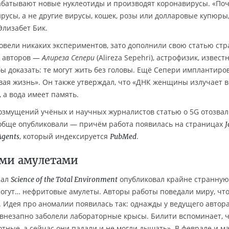
рабатывают новые нуклеотиды и производят коронавирусы. «По
русы, а не другие вирусы, кошек, розы или долларовые купюры
Элизабет Бик.
ровели никаких экспериментов, зато дополнили свою статью ст
з авторов —
Алиреза Сепери
(Alireza Sepehri), астрофизик, извест
бы доказать: те могут жить без головы. Ещё Сепери имплантиро
вая жизнь». Он также утверждал, что «ДНК женщины излучает в
 а вода имеет память.
озмущений учёных и научных журналистов статью о 5G отозвал
вообще опубликовали — причём работа появилась на страницах
J
, который индексируется
.
Agents
PubMed
ми амулетами
нал
опубликовал крайне странну
Science of the Total Environment
 могут… нефритовые амулеты. Авторы работы поведали миру, что
 Идея про аномалии появилась так: однажды у ведущего автор
) внезапно заболели лабораторные крысы. Билити вспоминает, ч
тные, а сейчас они падали и не могли дышать». В феврале и м