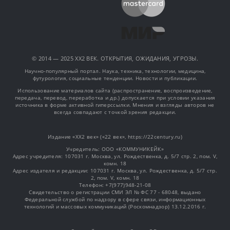
© 2014 — 2025 XX2 ВЕК. ОТКРЫТИЯ, ОЖИДАНИЯ, УГРОЗЫ.
Научно-популярный портал. Наука, техника, технологии, медицина,
футурология, социальные тенденции. Новости и публикации.
Использование материалов сайта (распространение, воспроизведение,
передача, перевод, переработка и др.) допускается при условии указания
источника в форме активной гиперссылки. Мнения и взгляды авторов не
всегда совпадают с точкой зрения редакции.
Издание «XX2 век» («22 век», https://22century.ru)
Учредитель: OOO «КОММУНИКЕЙК»
Адрес учредителя: 107031 г. Москва, ул. Рождественка, д. 5/7 стр. 2, пом. V,
комн. 18
Адрес издателя и редакции: 107031 г. Москва, ул. Рождественка, д. 5/7 стр.
2, пом. V, комн. 18
Телефон: +7(977)948-21-08
Свидетельство о регистрации СМИ ЭЛ № ФС 77 - 68048, выдано
Федеральной службой по надзору в сфере связи, информационных
технологий и массовых коммуникаций (Роскомнадзор) 13.12.2016 г.