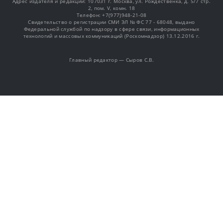
Адрес издателя и редакции: 107031 г. Москва, ул. Рождественка, д. 5/7 стр.
2, пом. V, комн. 18
Телефон: +7(977)948-21-08
Свидетельство о регистрации СМИ ЭЛ № ФС 77 - 68048, выдано
Федеральной службой по надзору в сфере связи, информационных
технологий и массовых коммуникаций (Роскомнадзор) 13.12.2016 г.
Главный редактор — Сыров С.В.