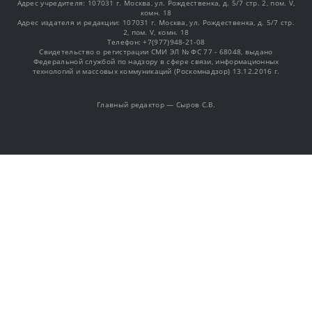
Адрес учредителя: 107031 г. Москва, ул. Рождественка, д. 5/7 стр. 2, пом. V,
комн. 18
Адрес издателя и редакции: 107031 г. Москва, ул. Рождественка, д. 5/7 стр.
2, пом. V, комн. 18
Телефон: +7(977)948-21-08
Свидетельство о регистрации СМИ ЭЛ № ФС 77 - 68048, выдано
Федеральной службой по надзору в сфере связи, информационных
технологий и массовых коммуникаций (Роскомнадзор) 13.12.2016 г.
Главный редактор — Сыров С.В.