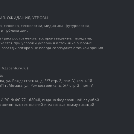
ЫТИЯ, ОЖИДАНИЯ, УГРОЗЫ.
, техника, технологии, медицина, футурология,
 и публикации.
 (распространение, воспроизведение, передача,
ускается при условии указания источника в форме
 взгляды авторов не всегда совпадают с точкой зрения
://22century.ru)
К»
, ул. Рождественка, д. 5/7 стр. 2, пом. V, комн. 18
г. Москва, ул. Рождественка, д. 5/7 стр. 2, пом. V,
И ЭЛ № ФС 77 - 68048, выдано Федеральной службой
ормационных технологий и массовых коммуникаций