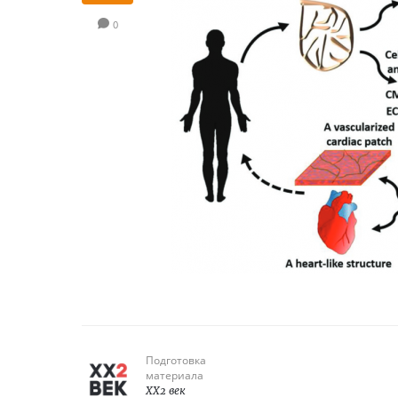
0
Подготовка
материала
XX2 век