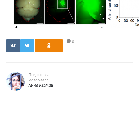
0
Подготовка
материала
Анна Керман