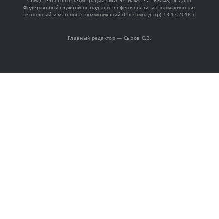
Свидетельство о регистрации СМИ ЭЛ № ФС 77 - 68048, выдано
Федеральной службой по надзору в сфере связи, информационных
технологий и массовых коммуникаций (Роскомнадзор) 13.12.2016 г.
Главный редактор — Сыров С.В.