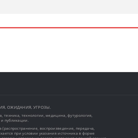
ЫТИЯ, ОЖИДАНИЯ, УГРОЗЫ.
, техника, технологии, медицина, футурология,
 и публикации.
 (распространение, воспроизведение, передача,
ускается при условии указания источника в форме