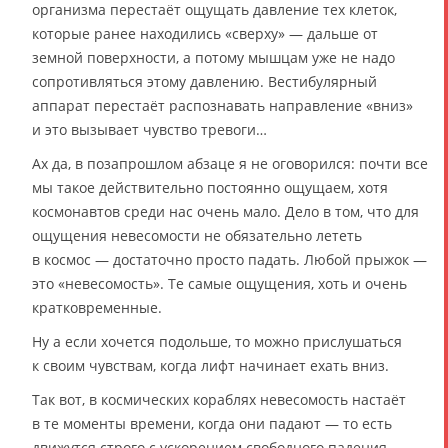
организма перестаёт ощущать давление тех клеток,
которые ранее находились «сверху» — дальше от
земной поверхности, а потому мышцам уже не надо
сопротивляться этому давлению. Вестибулярный
аппарат перестаёт распознавать направление «вниз»
и это вызывает чувство тревоги…
Ах да, в позапрошлом абзаце я не оговорился: почти все
мы такое действительно постоянно ощущаем, хотя
космонавтов среди нас очень мало. Дело в том, что для
ощущения невесомости не обязательно лететь
в космос — достаточно просто падать. Любой прыжок —
это «невесомость». Те самые ощущения, хоть и очень
кратковременные.
Ну а если хочется подольше, то можно прислушаться
к своим чувствам, когда лифт начинает ехать вниз.
Так вот, в космических кораблях невесомость настаёт
в те моменты времени, когда они падают — то есть
движутся строго с ускорением свободного падения,