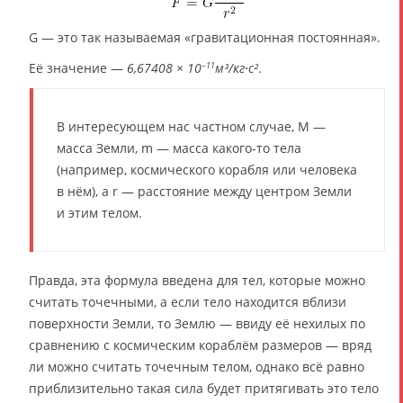
G — это так называемая «гравитационная постоянная».
Её значение —
6,67408 × 10
м³/кг⋅с²
.
−11
В интересующем нас частном случае, M —
масса Земли, m — масса какого-то тела
(например, космического корабля или человека
в нём), а r — расстояние между центром Земли
и этим телом.
Правда, эта формула введена для тел, которые можно
считать точечными, а если тело находится вблизи
поверхности Земли, то Землю — ввиду её нехилых по
сравнению с космическим кораблём размеров — вряд
ли можно считать точечным телом, однако всё равно
приблизительно такая сила будет притягивать это тело