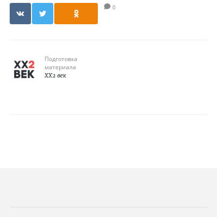
0
Подготовка
материала
XX2 век