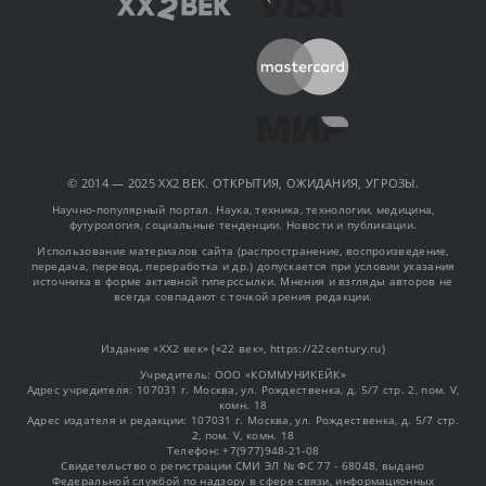
© 2014 — 2025 XX2 ВЕК. ОТКРЫТИЯ, ОЖИДАНИЯ, УГРОЗЫ.
Научно-популярный портал. Наука, техника, технологии, медицина,
футурология, социальные тенденции. Новости и публикации.
Использование материалов сайта (распространение, воспроизведение,
передача, перевод, переработка и др.) допускается при условии указания
источника в форме активной гиперссылки. Мнения и взгляды авторов не
всегда совпадают с точкой зрения редакции.
Издание «XX2 век» («22 век», https://22century.ru)
Учредитель: OOO «КОММУНИКЕЙК»
Адрес учредителя: 107031 г. Москва, ул. Рождественка, д. 5/7 стр. 2, пом. V,
комн. 18
Адрес издателя и редакции: 107031 г. Москва, ул. Рождественка, д. 5/7 стр.
2, пом. V, комн. 18
Телефон: +7(977)948-21-08
Свидетельство о регистрации СМИ ЭЛ № ФС 77 - 68048, выдано
Федеральной службой по надзору в сфере связи, информационных