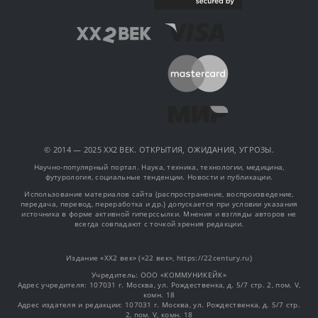
© 2014 — 2025 XX2 ВЕК. ОТКРЫТИЯ, ОЖИДАНИЯ, УГРОЗЫ.
Научно-популярный портал. Наука, техника, технологии, медицина,
футурология, социальные тенденции. Новости и публикации.
Использование материалов сайта (распространение, воспроизведение,
передача, перевод, переработка и др.) допускается при условии указания
источника в форме активной гиперссылки. Мнения и взгляды авторов не
всегда совпадают с точкой зрения редакции.
Издание «XX2 век» («22 век», https://22century.ru)
Учредитель: OOO «КОММУНИКЕЙК»
Адрес учредителя: 107031 г. Москва, ул. Рождественка, д. 5/7 стр. 2, пом. V,
комн. 18
Адрес издателя и редакции: 107031 г. Москва, ул. Рождественка, д. 5/7 стр.
2, пом. V, комн. 18