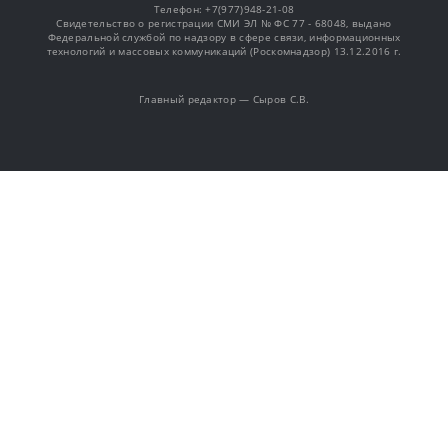
Телефон: +7(977)948-21-08
Свидетельство о регистрации СМИ ЭЛ № ФС 77 - 68048, выдано
Федеральной службой по надзору в сфере связи, информационных
технологий и массовых коммуникаций (Роскомнадзор) 13.12.2016 г.
Главный редактор — Сыров С.В.