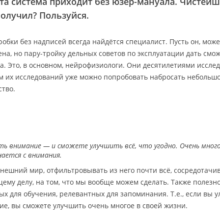
эта система приходит без юзер-мануала. Чистей
 Получил? Пользуйся.
обки без надписей всегда найдётся специалист. Пусть он, може
ена, но пару-тройку дельных советов по эксплуатации дать смож
а. Это, в основном, нейрофизиологи. Они десятилетиями исслед
ам их исследований уже можно попробовать набросать небольш
ство.
ь внимание — и сможете улучшить всё, что угодно. Очень много
нается с внимания.
нешний мир, отфильтровывать из него почти всё, сосредотачи
щему делу, на том, что мы вообще можем сделать. Также полезн
х для обучения, релевантных для запоминания. Т.е., если вы 
е, вы сможете улучшить очень многое в своей жизни.