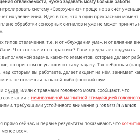
щения отвлекаемости, нужно задавать мозгу больше работы
.
онтролировать систему «Сверху-вниз» проще не за счёт умень
 счёт их увеличения. Идея в том, что в один прекрасный момент
 плане обработки сенсорных сигналов и уже не может принять 
в.
х типов отвлечения, т.е. и от «блуждания ума», и от влияния в
Лави. Что это значит на практике? Лави предлагает подумать
к выполняемой задаче, каких-то элементов, которые делают ра
е, но при этом не усложняют саму задачу. Так неброская (нап
, над которым вы работаете, делает акцент на нём, занимает ка
омочь не отвлечься на какой-либо фоновый шум.
ми с
СДВГ
и/или с травмами головного мозга, сообщают, что
 в сочетании с
неинвазивной магнитной стимуляцией головного
аниями, требующими устойчивого внимания (
Frontiers in Human
я прямо сейчас, и первые результаты показывают, что
когнити
 менее всем.