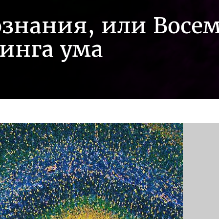
знания, или Восе
инга ума