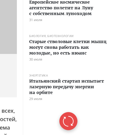
Европейское космическое
агентство полетит на Луну
с собственным луноходом
31 июля
БИОЛОГИЯ, БИОТЕХНОЛОГИИ
Старые стволовые клетки мышц
могут снова работать как
молодые, но есть нюанс
30 июля
ЭНЕРГЕТИКА
Итальянский стартап испытает
лазерную передачу энергии
на орбите
29 июля
всех,
остей,
лема