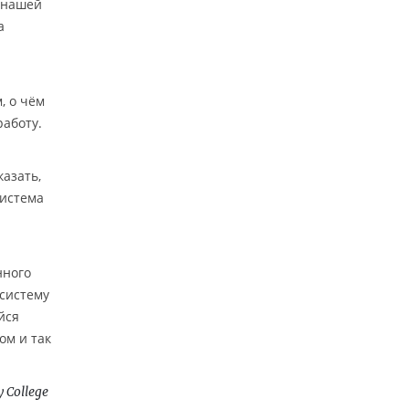
к нашей
а
, о чём
работу.
казать,
система
нного
систему
йся
ом и так
y College