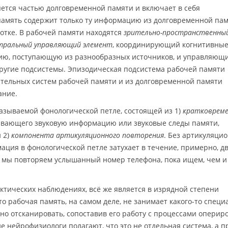
яется частью долговременной памяти и включает в себя
память содержит только ту информацию из долговременной пам
ботке. В рабочей памяти находятся
зрительно-пространственны
тральный управляющий элемент
, координирующий когнитивны
ю, поступающую из разнообразных источников, и управляющ
ругие подсистемы. Эпизодическая подсистема рабочей памяти
тельных систем рабочей памяти и из долговременной памяти
ание.
азываемой фонологической петле, состоящей из 1)
кратковреме
ивающего звуковую информацию или звуковые следы памяти,
 2)
компонента артикуляционного повторения
. Без артикуляци
ция в фонологической петле затухает в течение, примерно, дв
у мы повторяем услышанный номер телефона, пока ищем, чем и
актических наблюдениях, всё же является в изрядной степени
что рабочая память, на самом деле, не занимает какого-то специ
ьно отсканировать, сопоставив его работу с процессами оперир
нейрофизиологи полагают, что это не отдельная система, а пр