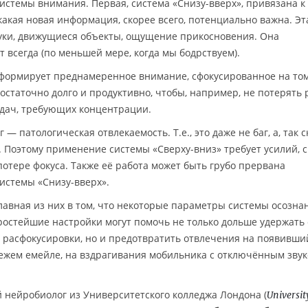
системы внимания. Первая, система «Снизу-вверх», привязана 
какая новая информация, скорее всего, потенциально важна. Эт
вуки, движущиеся объекты, ощущение прикосновения. Она
т всегда (по меньшей мере, когда мы бодрствуем).
 формирует преднамеренное внимание, сфокусированное на том
статочно долго и продуктивно, чтобы, например, не потерять 
адач, требующих концентрации.
 — патологическая отвлекаемость. Т.е., это даже не баг, а, так с
. Поэтому применение системы «Сверху-вниз» требует усилий, 
потере фокуса. Также её работа может быть грубо прервана
истемы «Снизу-вверх».
главная из них в том, что некоторые параметры системы осозна
остейшие настройки могут помочь не только дольше удержать 
 расфокусировки, но и предотвратить отвлечения на появивши
ежем емейле, на вздрагивания мобильника с отключённым звук
ный нейробиолог из Университетского колледжа Лондона (
Universit