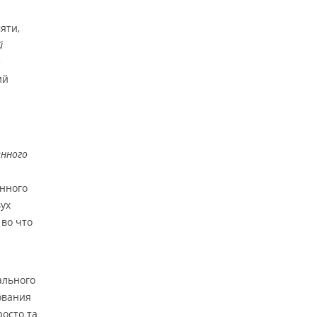
яти,
й
е
ий
нного
онного
ух
 во что
ального
ования
осто та