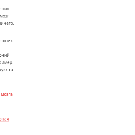
шения
 мозг
ничего,
нешних
бочий
ример,
кую-то
 мозга
вная