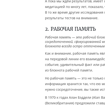
А пока мы ждём результатов, имеет
медитацией по многу лет, показало,
В то же время другие исследования
результаты тестов на внимание.
2. РАБОЧАЯ ПАМЯТЬ
Рабочая память — это рабочий блокн
сосредоточенной, сфокусированной м
блокнота всегда остро отточенным
Как и внимание, рабочая память яв
на передовой линии его взаимодейст
событие, удивительный факт или ра
из блокнота рабочей памяти.
Но рабочая память — это не только 
информация хранится так, что ею мо
нужно сосредоточение, вы также ис
В 1970-х годах Алан Бэддели (Alan B
(Великобритания) предложили став