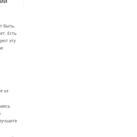
ший
т быть,
ет. Есть
уют эту
ое
е из
ваясь
о
улучшите