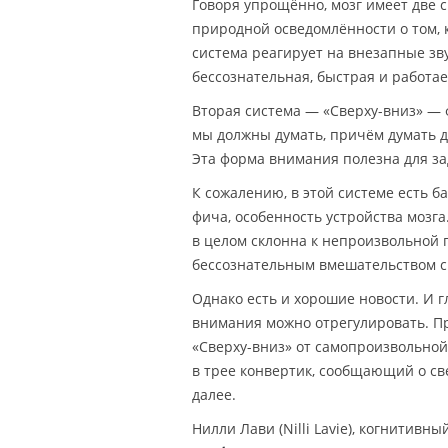
Говоря упрощённо, мозг имеет две 
природной осведомлённости о том, 
система реагирует на внезапные з
бессознательная, быстрая и работае
Вторая система — «Сверху-вниз» —
мы должны думать, причём думать до
Эта форма внимания полезна для з
К сожалению, в этой системе есть баг
фича, особенность устройства мозга
в целом склонна к непроизвольной 
бессознательным вмешательством с
Однако есть и хорошие новости. И 
внимания можно отрегулировать. Пр
«Сверху-вниз» от самопроизвольной
в трее конвертик, сообщающий о св
далее.
Нилли Лави (Nilli Lavie), когнитив