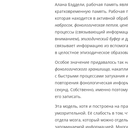
Алана Бэддели, рабочая память явл
кратковременную память. Рабочая 
которая находится в активной обра
набросок
,
фонологическая петля
,
цен
процессы (связывающий информаци
вниманием),
эпизодический буфер
и д
связывает информацию из вспомога
в целостное эпизодическое образов
Особое значение придавалось так н
фонологического хранилища
, накапл
с быстрыми процессами затухания и
повторения фонологическая информа
секунд. Собственно, именно поэтом
его записать.
Эта модель, хотя и построена на пр
умозрительной. Её слабость в том, 
отдела мозга, который можно отдел
запоминаемой информацией. Многие 