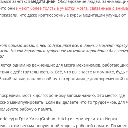
 смысл заняться
медитацией
. Обследование людей, занимающи
 что они
имеют более толстые участки мозга, связанные с вним
 показали, что даже краткосрочные курсы медитации улучшают
от вашего мозга, в ней содержится всё, в данный момент треб
ысли. Но как держать внутренние мозговые карандаши для этого
и?
ляется одним из важнейших для мозга механизмов, работающих
вия с действительностью. Всё, что вы знаете и помните, будь 
бочий навык, начало свой путь в хранилище долговременной п
посредник, мост к долгосрочному запоминанию. Это место, где
жно манипулировать. Если вы делаете что-то трудоёмкое, для 
пользуете рабочую память.
addeley) и Грэм Хитч (Graham Hitch) из Университета Йорка
шую затем весьма популярной модель рабочей памяти. По мне