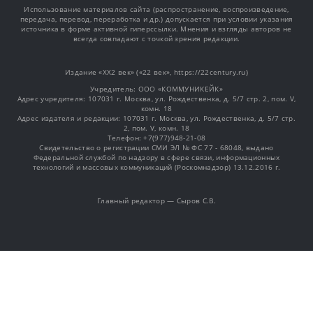
Использование материалов сайта (распространение, воспроизведение,
передача, перевод, переработка и др.) допускается при условии указания
источника в форме активной гиперссылки. Мнения и взгляды авторов не
всегда совпадают с точкой зрения редакции.
Издание «XX2 век» («22 век», https://22century.ru)
Учредитель: OOO «КОММУНИКЕЙК»
Адрес учредителя: 107031 г. Москва, ул. Рождественка, д. 5/7 стр. 2, пом. V,
комн. 18
Адрес издателя и редакции: 107031 г. Москва, ул. Рождественка, д. 5/7 стр.
2, пом. V, комн. 18
Телефон: +7(977)948-21-08
Свидетельство о регистрации СМИ ЭЛ № ФС 77 - 68048, выдано
Федеральной службой по надзору в сфере связи, информационных
технологий и массовых коммуникаций (Роскомнадзор) 13.12.2016 г.
Главный редактор — Сыров С.В.